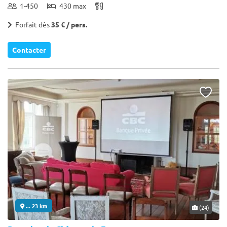
1-450
430 max
Forfait dès
35 € / pers.
Contacter
... 23 km
(24)