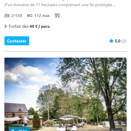
d'un domaine de 17 hectares comprenant une île protégée ...
2-120
112 max
Forfait dès
40 € / pers.
Contacter
5.0
(2)
... 39 km