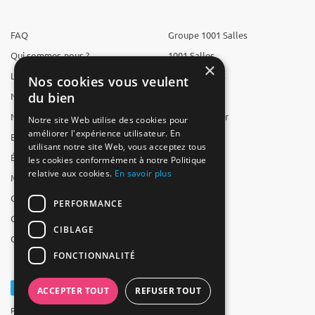
FAQ
Groupe 1001 Salles
Qui sommes-nous ?
1001 Salles
×
L'équipe
1001 Traiteurs
Nos cookies vous veulent
du bien
Nous recrutons
1001 Artistes
Nos partenaires
Reserverunbar
Notre site Web utilise des cookies pour
améliorer l'expérience utilisateur. En
Espace presse
MP2
utilisant notre site Web, vous acceptez tous
Études
les cookies conformément à notre Politique
relative aux cookies.
En savoir plus
Mentions légales
CGV
PERFORMANCE
CGU
CIBLAGE
Contact
FONCTIONNALITÉ
ACCEPTER TOUT
REFUSER TOUT
Powered by Groupe 1001Salles