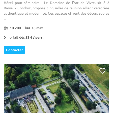
Hôtel pour séminaire : Le Domaine de l'Art de Vivre, situé à
Barvaux-Condroz, propose cinq salles de réunion alliant caractère
authentique et modernité. Ces espaces offrent des décors sobres
...
10-200
18 max
Forfait dès
53 € / pers.
Contacter