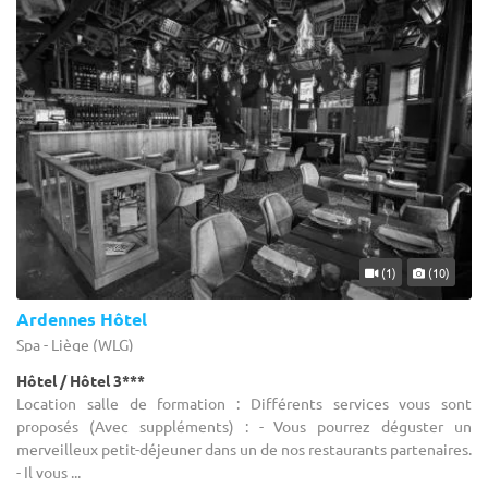
(1)
(10)
Ardennes Hôtel
Spa - Liège (WLG)
Hôtel / Hôtel 3***
Location salle de formation : Différents services vous sont
proposés (Avec suppléments) : - Vous pourrez déguster un
merveilleux petit-déjeuner dans un de nos restaurants partenaires.
- Il vous ...