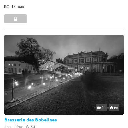
18 max
(1)
(9)
Brasserie des Bobelines
Spa - Liège (WLG)