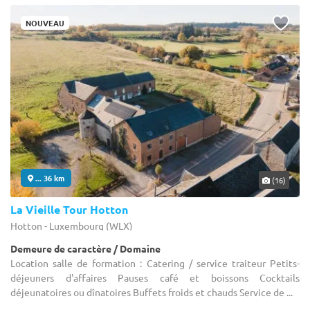
NOUVEAU
... 36 km
(16)
La Vieille Tour Hotton
Hotton - Luxembourg (WLX)
Demeure de caractère / Domaine
Location salle de formation : Catering / service traiteur Petits-
déjeuners d'affaires Pauses café et boissons Cocktails
déjeunatoires ou dînatoires Buffets froids et chauds Service de ...