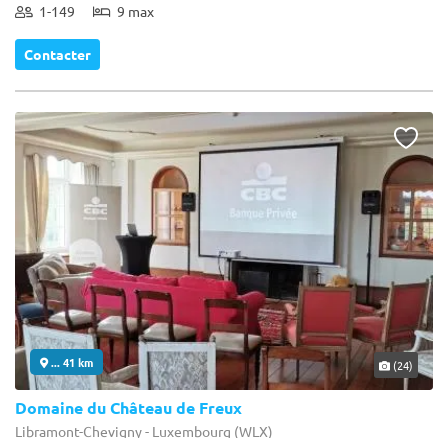
1-149
9 max
Contacter
... 41 km
(24)
Domaine du Château de Freux
Libramont-Chevigny - Luxembourg (WLX)