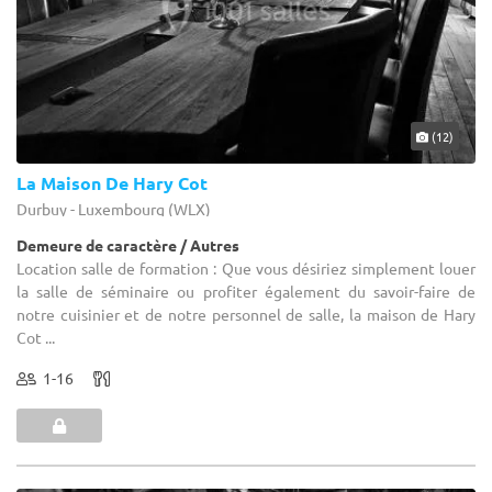
(12)
La Maison De Hary Cot
Durbuy - Luxembourg (WLX)
Demeure de caractère / Autres
Location salle de formation : Que vous désiriez simplement louer
la salle de séminaire ou profiter également du savoir-faire de
notre cuisinier et de notre personnel de salle, la maison de Hary
Cot ...
1-16