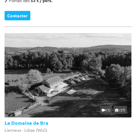
Forfait dès
53 € / pers.
Contacter
(1)
(37)
Le Domaine de Bra
Lierneux - Liège (WLG)