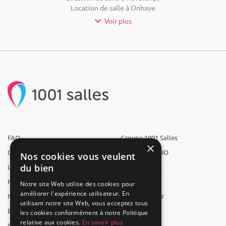
Location de salle à Onhaye
Voir plus
FAQ
Groupe 1001 Salles
×
Qui sommes-nous ?
1001 Salles PRO
Nos cookies vous veulent
du bien
L'équipe
1001 Traiteurs
Nous recrutons
1001 Artistes
Notre site Web utilise des cookies pour
améliorer l'expérience utilisateur. En
Nos partenaires
Reserverunbar
utilisant notre site Web, vous acceptez tous
Espace presse
MP2
les cookies conformément à notre Politique
relative aux cookies.
En savoir plus
Mentions légales