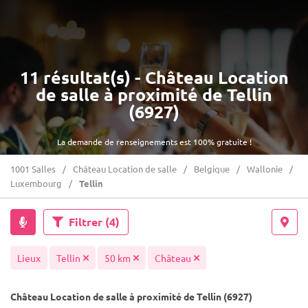
11 résultat(s) - Château Location
de salle à proximité de Tellin
(6927)
La demande de renseignements est 100% gratuite !
1001 Salles
Château Location de salle
Belgique
Wallonie
Luxembourg
Tellin
Filtrer
(4)
Lieux
Tellin
50 km
Château
Château Location de salle à proximité de Tellin (6927)