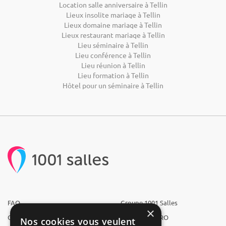
Location salle anniversaire à Tellin
Lieux insolite mariage à Tellin
Lieux domaine mariage à Tellin
Lieux restaurant mariage à Tellin
Lieu séminaire à Tellin
Lieu conférence à Tellin
Lieu réunion à Tellin
Lieu formation à Tellin
Hôtel pour un séminaire à Tellin
FAQ
Groupe 1001 Salles
×
Qui sommes-nous ?
1001 Salles PRO
Nos cookies vous veulent