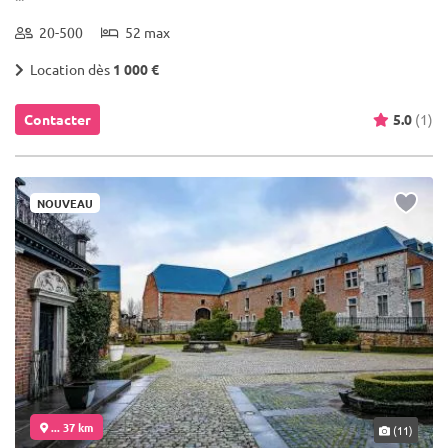
20-500
52 max
Location dès
1 000 €
Contacter
5.0
(1)
NOUVEAU
... 37 km
(11)