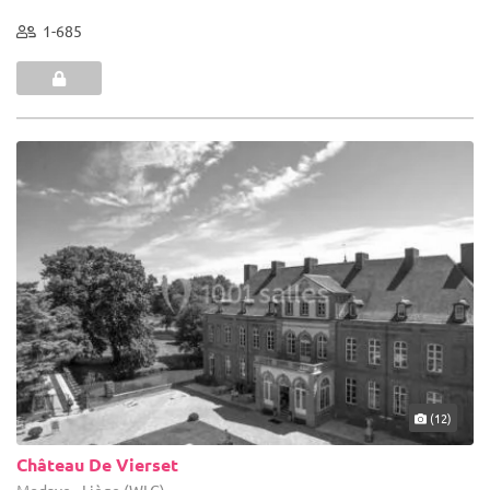
1-685
(12)
Château De Vierset
Modave - Liège (WLG)