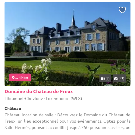
... 19 km
(1)
(47)
Domaine du Château de Freux
Libramont-Chevigny - Luxembourg (WLX)
Château
Château location de salle : Découvrez le Domaine du Château de
Freux, un lieu exceptionnel pour vos événements. Optez pour la
Salle Hermès, pouvant accueillir jusqu'à 250 personnes assises, ou
...