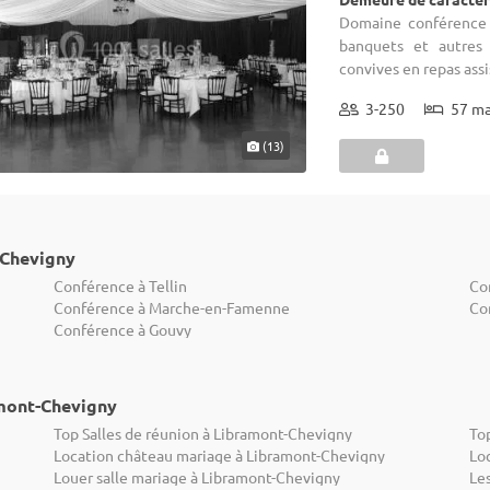
Domaine conférence :
banquets et autres 
convives en repas assi
3-250
57 m
(13)
-Chevigny
Conférence à Tellin
Co
Conférence à Marche-en-Famenne
Co
Conférence à Gouvy
amont-Chevigny
Top Salles de réunion à Libramont-Chevigny
To
Location château mariage à Libramont-Chevigny
Lo
Louer salle mariage à Libramont-Chevigny