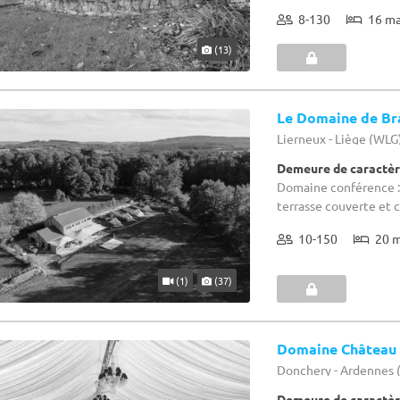
8-130
16 m
(13)
Le Domaine de Br
Lierneux - Liège (WLG
Demeure de caractèr
Domaine conférence : 
terrasse couverte et
10-150
20 
(1)
(37)
Domaine Château
Donchery - Ardennes 
Demeure de caractèr