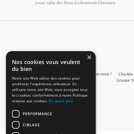
Louer salle des fêtes à Libramont-Chevigny
×
Nos cookies vous veulent
du bien
FAQ
Qui sommes-nous ?
L'équipe
Notre site Web utilise des cookies pour
Groupe 10
améliorer l'expérience utilisateur. En
utilisant notre site Web, vous acceptez tous
les cookies conformément à notre Politique
relative aux cookies.
En savoir plus
PERFORMANCE
CIBLAGE