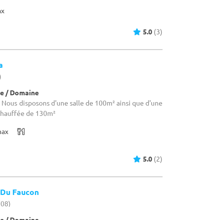
ax
5.0
(3)
a
)
e / Domaine
Nous disposons d'une salle de 100m² ainsi que d'une
 chauffée de 130m²
max
5.0
(2)
 Du Faucon
(08)
e / Domaine