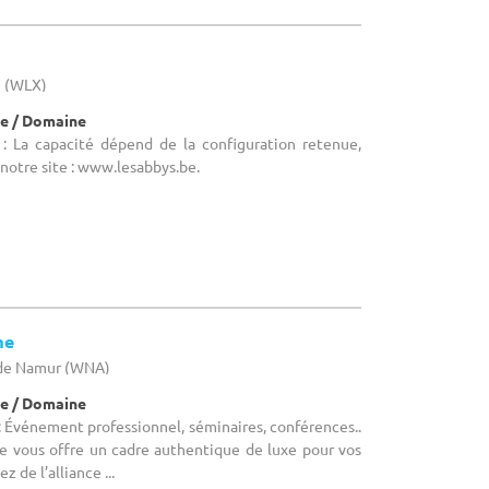
g (WLX)
e / Domaine
: La capacité dépend de la configuration retenue,
r notre site : www.lesabbys.be.
me
 de Namur (WNA)
e / Domaine
 Événement professionnel, séminaires, conférences..
 vous offre un cadre authentique de luxe pour vos
 de l’alliance ...