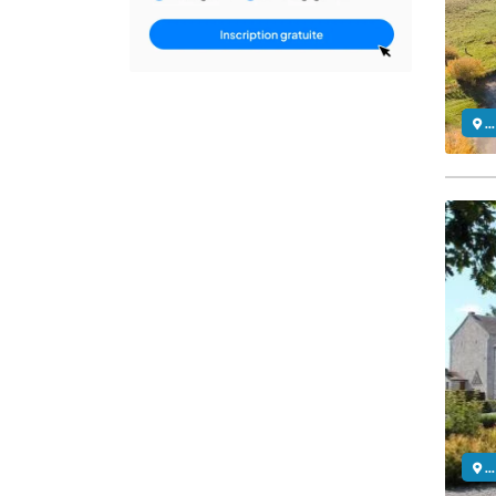
..
..