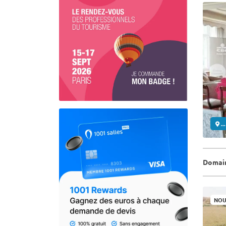
..
Domain
NOU