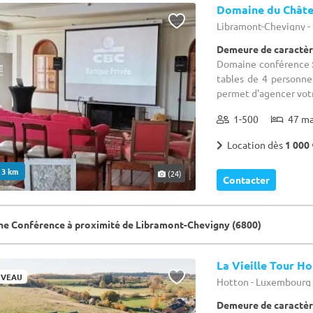
Domaine du Châte
Libramont-Chevigny 
Demeure de caractèr
Domaine conférence :
tables de 4 personne
permet d'agencer votr
1-500
47 m
Location dès
1 000 
. 3 km
(24)
Contacter
e Conférence à proximité de Libramont-Chevigny (6800)
La Vieille Tour H
VEAU
Hotton - Luxembourg
Demeure de caractèr