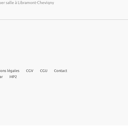
uer salle à Libramont-Chevigny
ons légales
CGV
CGU
Contact
ar
MP2