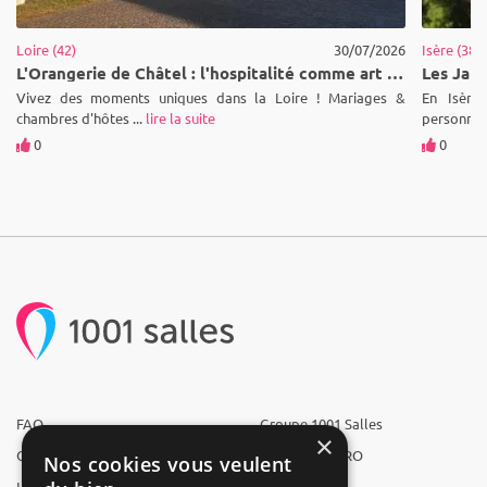
Loire (42)
30/07/2026
Isère (38)
L'Orangerie de Châtel : l'hospitalité comme art de vivre au cœur de la Loire
Vivez des moments uniques dans la Loire ! Mariages &
En Isère,
chambres d'hôtes ...
lire la suite
personnes 
0
0
FAQ
Groupe 1001 Salles
×
Qui sommes-nous ?
1001 Salles PRO
Nos cookies vous veulent
L'équipe
1001 Traiteurs