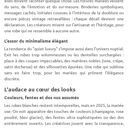
elles doivent raconter quelque chose. Les futures mariées veulent
du sens, de l’émotion et du sur-mesure. Broderies symboliques,
messages cachés, initiales cousues à l’intérieur de la doublure ou
encore pièces vintage retravaillées : chaque détail devient une
déclaration. Les créateurs misent sur l’artisanat et l’héritage, pour
une robe qui ne ressemble à aucune autre.
L’essor du minimalisme élégant
La tendance du "quiet luxury" s’impose aussi dans l’univers nuptial.
Exit les robes trop volumineuses ou les dentelles surchargées :
place à des coupes impeccables, des matières nobles (soie, crêpe,
satin duchesse) et des silhouettes épurées. Une robe qui sublime
sans en faire trop, pour les mariées qui prônent l’élégance
discrète.
L'audace au cœur des looks
Couleurs, fentes et dos nus assumés
Les robes blanches restent intemporelles, mais en 2025, la mariée
ose. On voit apparaître des touches de couleurs (champagne, rose
poudré, bleu glacier), des fentes ultra sophistiquées ou des dos
entièrement ouverts. Les créatrices jouent avec la transparence,