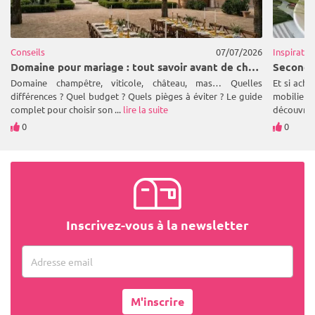
Conseils
07/07/2026
Inspiratio
Domaine pour mariage : tout savoir avant de choisir (types, prix, critères) | 1001Salles
Domaine champêtre, viticole, château, mas… Quelles
Et si ache
différences ? Quel budget ? Quels pièges à éviter ? Le guide
mobilier
complet pour choisir son ...
lire la suite
découvrez
0
0
Inscrivez-vous à la newsletter
Adresse email