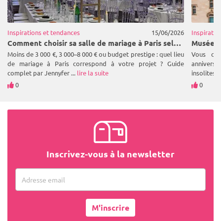
Inspirations et tendances
15/06/2026
Inspiratio
Comment choisir sa salle de mariage à Paris selon son budget et son style | 1001 Salles
Moins de 3 000 €, 3 000–8 000 € ou budget prestige : quel lieu
Vous che
de mariage à Paris correspond à votre projet ? Guide
anniversa
complet par Jennyfer ...
lire la suite
insolites 
0
0
Inscrivez-vous à la newsletter
Adresse email