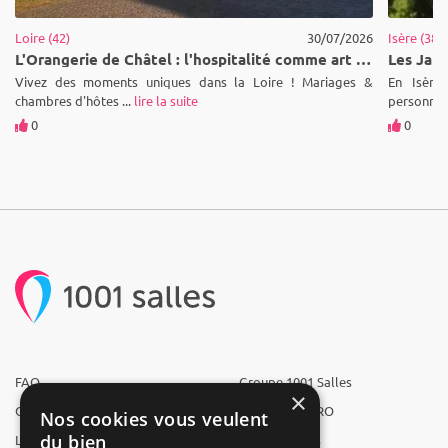
Loire (42)
30/07/2026
Isère (38)
L'Orangerie de Châtel : l'hospitalité comme art de vivre au cœur de la Loire
Vivez des moments uniques dans la Loire ! Mariages &
En Isère,
chambres d'hôtes ...
lire la suite
personnes 
0
0
FAQ
Groupe 1001 Salles
×
Qui sommes-nous ?
1001 Salles PRO
Nos cookies vous veulent
du bien
L'équipe
1001 Traiteurs