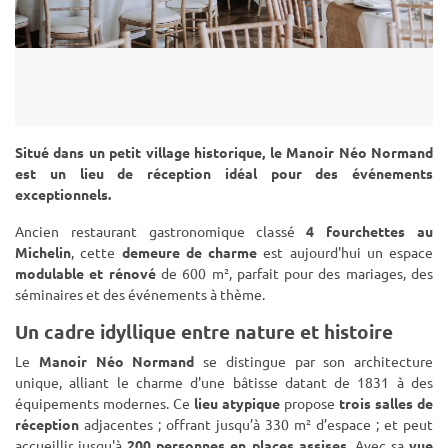
Situé dans un petit village historique, le Manoir Néo Normand
est un lieu de réception idéal pour des événements
exceptionnels.
Ancien restaurant gastronomique classé
4 fourchettes au
Michelin
, cette
demeure de charme
est aujourd'hui un espace
modulable et rénové
de 600 m², parfait pour des mariages, des
séminaires et des événements à thème.
Un cadre idyllique entre nature et histoire
Le
Manoir Néo Normand
se distingue par son architecture
unique, alliant le charme d'une bâtisse datant de 1831 à des
équipements modernes. Ce
lieu atypique
propose
trois salles de
réception
adjacentes ; offrant jusqu’à 330 m² d’espace ; et peut
accueillir jusqu'à
200 personnes en places assises
. Avec sa
vue