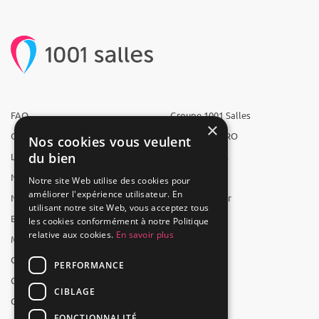
FAQ
Groupe 1001 Salles
×
Qui sommes-nous ?
1001 Salles PRO
Nos cookies vous veulent
du bien
L'équipe
1001 Traiteurs
Nous recrutons
1001 Artistes
Notre site Web utilise des cookies pour
améliorer l'expérience utilisateur. En
Nos partenaires
Reserverunbar
utilisant notre site Web, vous acceptez tous
Espace presse
MP2
les cookies conformément à notre Politique
relative aux cookies.
En savoir plus
Mentions légales
CGV
PERFORMANCE
CGU
CIBLAGE
Contact
FONCTIONNALITÉ