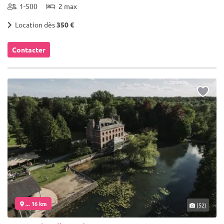
1-500
2 max
Location dès
350 €
Contacter
... 16 km
(52)