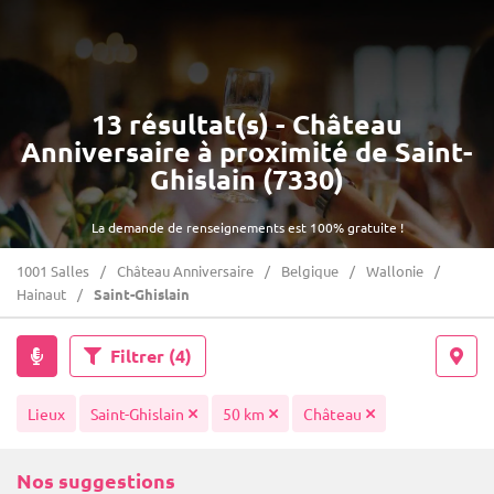
13 résultat(s) - Château
Anniversaire à proximité de Saint-
Ghislain (7330)
La demande de renseignements est 100% gratuite !
1001 Salles
Château Anniversaire
Belgique
Wallonie
Hainaut
Saint-Ghislain
Filtrer
(4)
Lieux
Saint-Ghislain
50 km
Château
Nos suggestions