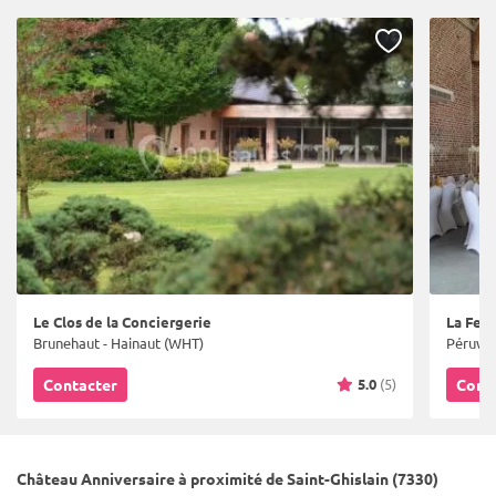
Le Clos de la Conciergerie
La Fer
Brunehaut - Hainaut (WHT)
Péruwel
5.0
(5)
Contacter
Cont
Château Anniversaire à proximité de Saint-Ghislain (7330)