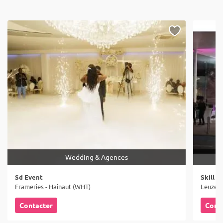
Wedding & Agences
Sd Event
Skill E
Frameries - Hainaut (WHT)
Leuze-e
Contacter
Cont