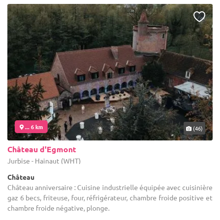
... 6 km
(46)
Château d'Egmont
Jurbise - Hainaut (WHT)
Château
Château anniversaire : Cuisine industrielle équipée avec cuisinière
gaz 6 becs, friteuse, four, réfrigérateur, chambre froide positive et
chambre froide négative, plonge.