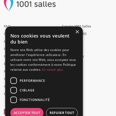
FAQ
Groupe 1001 Salles
×
Qui sommes-nous ?
1001 Salles PRO
Nos cookies vous veulent
du bien
L'équipe
1001 Traiteurs
Nous recrutons
1001 Artistes
Notre site Web utilise des cookies pour
améliorer l'expérience utilisateur. En
Nos partenaires
Reserverunbar
utilisant notre site Web, vous acceptez tous
Espace presse
MP2
les cookies conformément à notre Politique
relative aux cookies.
En savoir plus
Mentions légales
CGV
PERFORMANCE
CGU
CIBLAGE
Contact
FONCTIONNALITÉ
ACCEPTER TOUT
REFUSER TOUT