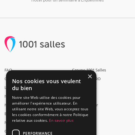
FAQ
Groupe 1001 Salles
×
Qui sommes-nous ?
1001 Salles PRO
Nos cookies vous veulent
du bien
L'équipe
1001 Traiteurs
Nous recrutons
1001 Artistes
Notre site Web utilise des cookies pour
améliorer l'expérience utilisateur. En
Nos partenaires
Reserverunbar
utilisant notre site Web, vous acceptez tous
Espace presse
MP2
les cookies conformément à notre Politique
relative aux cookies.
En savoir plus
Mentions légales
CGV
PERFORMANCE