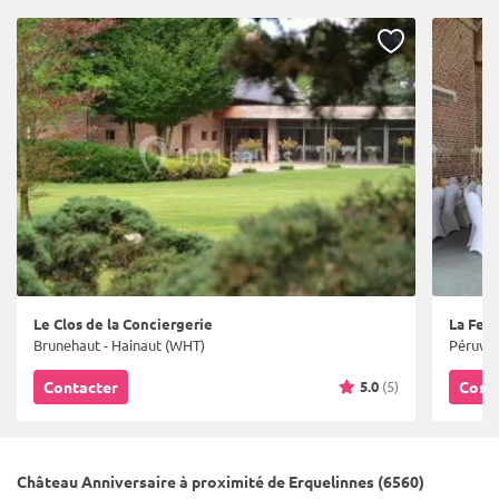
Le Clos de la Conciergerie
La Fer
Brunehaut - Hainaut (WHT)
Péruwel
5.0
(5)
Contacter
Cont
Château Anniversaire à proximité de Erquelinnes (6560)