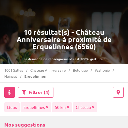
10 résultat(s) - Château
Anniversaire à proximité de
Erquelinnes (6560)
La demande de renseignements est 100% gratuite !
1001 Salles
Château Anniversaire
Belgique
Wallonie
Hainaut
Erquelinnes
Filtrer
(4)
Lieux
Erquelinnes
50 km
Château
Nos suggestions