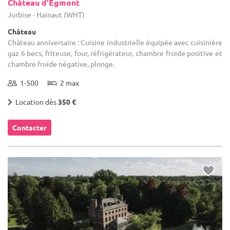
Château d'Egmont
Jurbise - Hainaut (WHT)
Château
Château anniversaire : Cuisine industrielle équipée avec cuisinière
gaz 6 becs, friteuse, four, réfrigérateur, chambre froide positive et
chambre froide négative, plonge.
1-500
2 max
Location dès
350 €
Contacter