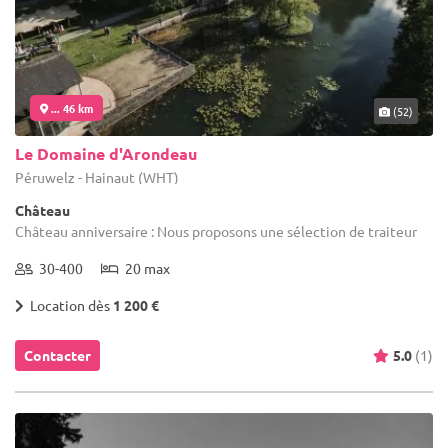
... 46 km
(52)
Le Domaine d'Arondeau
Péruwelz - Hainaut (WHT)
Château
Château anniversaire : Nous proposons une sélection de traiteur
30-400
20 max
Location dès
1 200 €
Contacter
5.0
(1)