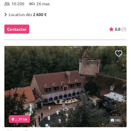
10-200
26 max
Location dès
2 600 €
Contacter
5.0
(7)
... 31 km
(46)