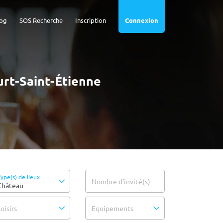
og
SOS Recherche
Inscription
Connexion
urt-Saint-Étienne
ype(s) de lieux
Nombre d'invité(s)
Château
oisirs
Equipements