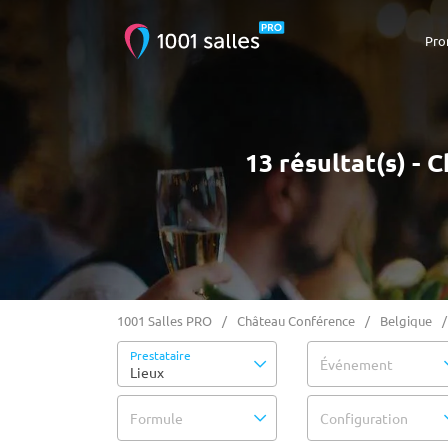
Pro
13 résultat(s) -
1001 Salles PRO
Château Conférence
Belgique
Prestataire
Événement
Lieux
Formule
Configuration