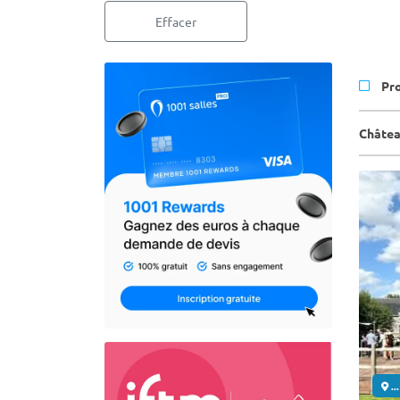
Effacer
Pr
Châtea
..