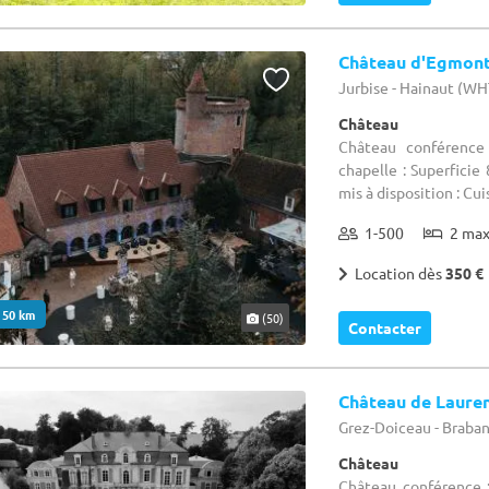
Château d'Egmon
Jurbise - Hainaut (WH
Château
Château conférence 
chapelle : Superfici
mis à disposition : Cu
1-500
2 ma
Location dès
350 €
. 50 km
(50)
Contacter
Château de Laure
Grez-Doiceau - Braba
Château
Château conférence 