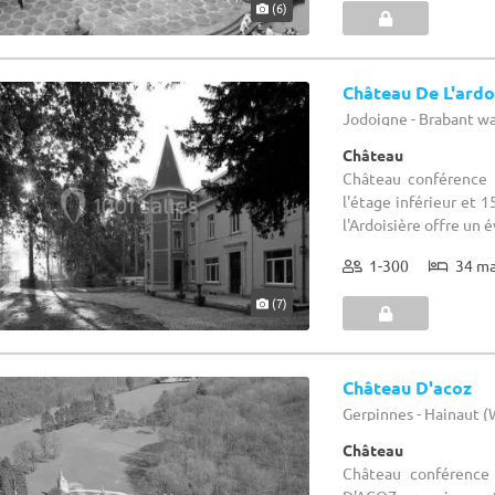
(6)
Château De L'ardo
Jodoigne - Brabant w
Château
Château conférence 
l'étage inférieur et 
l'Ardoisière offre un év
1-300
34 m
(7)
Château D'acoz
Gerpinnes - Hainaut 
Château
Château conférence 