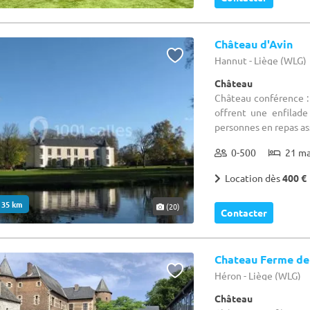
Château d'Avin
Hannut - Liège (WLG)
Château
Château conférence :
offrent une enfilade
personnes en repas assi
0-500
21 m
Location dès
400 €
. 35 km
(20)
Contacter
Chateau Ferme de
Héron - Liège (WLG)
Château