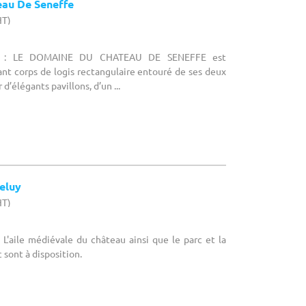
au De Seneffe
HT)
ce : LE DOMAINE DU CHATEAU DE SENEFFE est
nt corps de logis rectangulaire entouré de ses deux
d’élégants pavillons, d’un ...
eluy
HT)
L'aile médiévale du château ainsi que le parc et la
c sont à disposition.