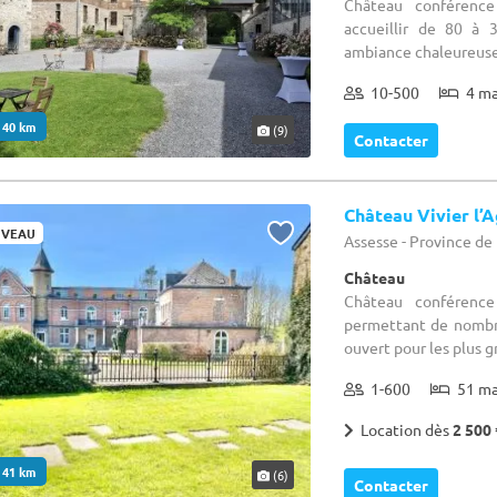
Château conférenc
accueillir de 80 à 
ambiance chaleureuse 
10-500
4 m
. 40 km
(9)
Contacter
Château Vivier l’
VEAU
Assesse - Province d
Château
Château conférence
permettant de nombr
ouvert pour les plus 
1-600
51 m
Location dès
2 500 
. 41 km
(6)
Contacter