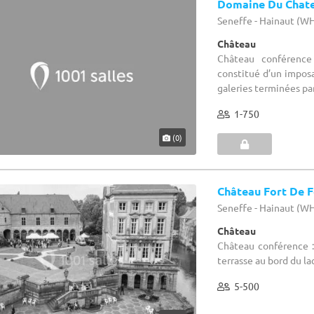
Domaine Du Chate
Seneffe - Hainaut (W
Château
Château conféren
constitué d’un imposa
galeries terminées par 
1-750
(0)
Château Fort De F
Seneffe - Hainaut (W
Château
Château conférence : 
terrasse au bord du la
5-500