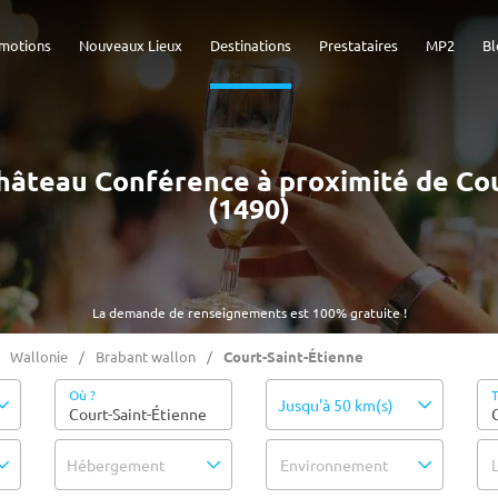
motions
Nouveaux Lieux
Destinations
Prestataires
MP2
Bl
 Château Conférence à proximité de Co
(1490)
La demande de renseignements est 100% gratuite !
Wallonie
Brabant wallon
Court-Saint-Étienne
Où ?
T
Jusqu'à 50 km(s)
Hébergement
Environnement
L