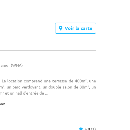
Voir la carte
 Namur (WNA)
: La location comprend une terrasse de 400m², une
m², un parc verdoyant, un double salon de 80m², un
² et un hall d'entrée de ...
max
5.0
(1)