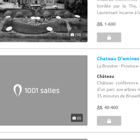
bordée par le Thy, 
Laurensart incarne à la
1-600
(10)
Chateau D'emines
La Bruyère - Provinc
Château
Château conférence 
d'un parc aux arbres 
35 minutes de Bruxelle
40-400
(0)