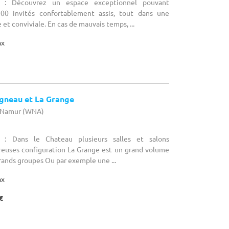
e : Découvrez un espace exceptionnel pouvant
300 invités confortablement assis, tout dans une
et conviviale. En cas de mauvais temps, ...
ax
Agneau et La Grange
e Namur (WNA)
 : Dans le Chateau plusieurs salles et salons
euses configuration La Grange est un grand volume
grands groupes Ou par exemple une ...
ax
€