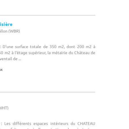
isière
allon (WBR)
: D'une surface totale de 350 m2, dont 200 m2 à
150 m2 à l'étage supérieur, la métairie du Château de
entail de ...
ax
(WHT)
: Les différents espaces intérieurs du CHATEAU