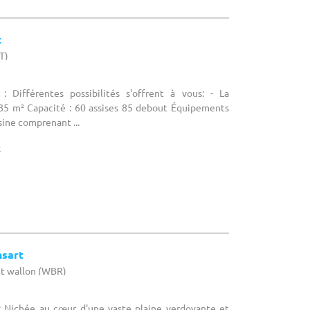
t
T)
: Différentes possibilités s'offrent à vous: - La
e 85 m² Capacité : 60 assises 85 debout Équipements
isine comprenant ...
x
nsart
nt wallon (WBR)
: Nichée au cœur d'une vaste plaine verdoyante et