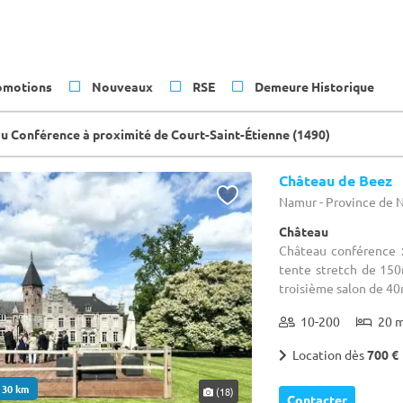
omotions
Nouveaux
RSE
Demeure Historique
u Conférence à proximité de Court-Saint-Étienne (1490)
Château de Beez
Namur - Province de
Château
Château conférence 
tente stretch de 150
troisième salon de 40m
10-200
20 
Location dès
700 €
. 30 km
(18)
Contacter