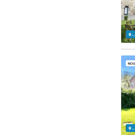
..
NOU
..