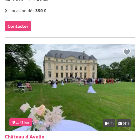
Location dès
350 €
Contacter
... 41 km
(4)
(41)
Château d'Avelin