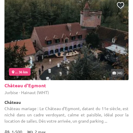
... 36 km
(46)
Château d'Egmont
Jurbise - Hainaut (WHT)
Château
Château mariage : Le Château d'Egmont, datant du 11e siècle, est
niché dans un cadre verdoyant, calme et paisible, idéal pour la
location de salles. Dès votre arrivée, un grand parking ...
1-500
2 max