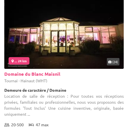
... 24 km
(24)
Domaine du Blanc Maisnil
Tournai - Hainaut (WHT)
Demeure de caractère / Domaine
Location de salle de réception : Pour toutes vos réceptions
privées, familiales ou professionnelles, nous vous proposons des
formules 'Tout Inclus' Une cuisine inventive, originale, basée
uniquement ...
20-500
47 max