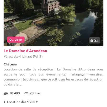
... 28 km
(52)
Le Domaine d'Arondeau
Péruwelz - Hainaut (WHT)
Château
Location de salle de réception : Le Domaine d'Arondeau vous
accueille pour tous vos événements: mariages,anniversaires,
communion, baptêmes... que ce soit dans les espaces de réception
ou dans le ...
30-400
20 max
Location dès
1 200 €