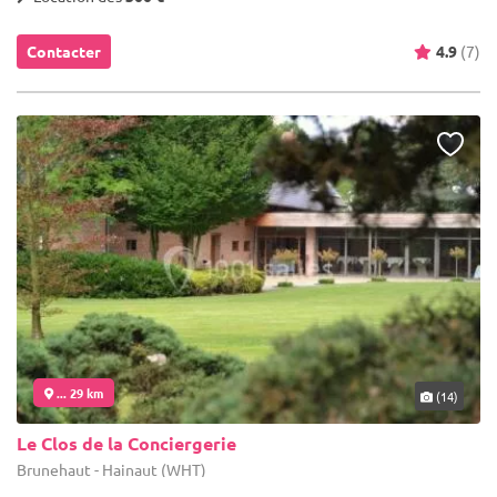
Contacter
4.9
(7)
... 29 km
(14)
Le Clos de la Conciergerie
Brunehaut - Hainaut (WHT)