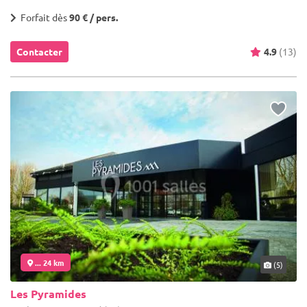
Forfait dès
90 € / pers.
Contacter
4.9
(13)
... 24 km
(5)
Les Pyramides