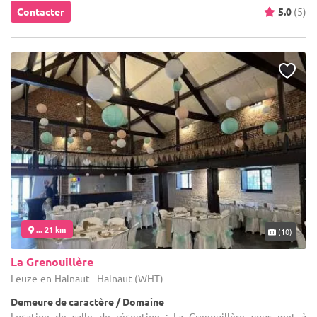
Contacter
5.0
(5)
... 21 km
(10)
La Grenouillère
Leuze-en-Hainaut - Hainaut (WHT)
Demeure de caractère / Domaine
Location de salle de réception : La Grenouillère vous met à