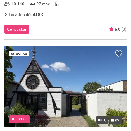
10-140
27 max
Location dès
650 €
Contacter
5.0
(3)
NOUVEAU
... 23 km
(1)
(22)