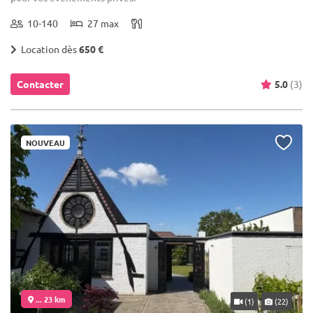
10-140
27 max
Location dès
650 €
Contacter
5.0
(3)
NOUVEAU
... 23 km
(1)
(22)