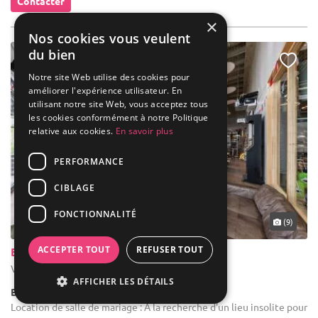
Contacter
×
Nos cookies vous veulent
du bien
Notre site Web utilise des cookies pour
améliorer l'expérience utilisateur. En
utilisant notre site Web, vous acceptez tous
les cookies conformément à notre Politique
relative aux cookies.
En savoir plus
PERFORMANCE
CIBLAGE
FONCTIONNALITÉ
... 32 km
(9)
ACCEPTER TOUT
REFUSER TOUT
Brasserie Moulins D'ascq
Villeneuve-d'Ascq - Nord (59)
AFFICHER LES DÉTAILS
Bar / Bar à Bières
Location de salle de mariage : A la recherche d'un lieu insolite pour