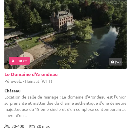
... 28 km
(52)
Le Domaine d'Arondeau
Péruwelz - Hainaut (WHT)
Château
Location de salle de mariage : Le domaine d'Arondeau est l'union
surprenante et inattendue du charme authentique d'une demeure
majestueuse du 19ième siècle et d'un complexe contemporain au
coeur d'un ...
30-400
20 max