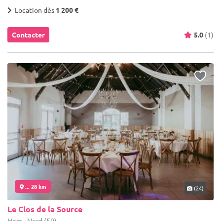
Location dès
1 200 €
Contacter
5.0
(1)
... 28 km
(24)
Le Clos de la Source
Hem - Nord (59)