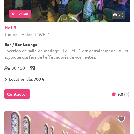
... 21 km
(28)
Hall3
Tournai - Hainaut (WHT)
Bar / Bar Lounge
Location de salle de mariage : Le HALL3 est certainement un lieu
atypique qui fera de l'effet auprès de vos invités.
30-150
Location dès
700 €
Contacter
5.0
(4)