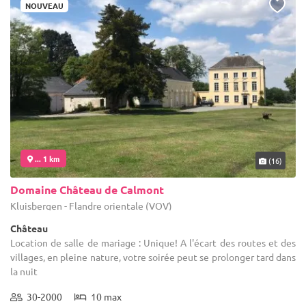
NOUVEAU
... 1 km
(16)
Domaine Château de Calmont
Kluisbergen - Flandre orientale (VOV)
Château
Location de salle de mariage : Unique! A l'écart des routes et des
villages, en pleine nature, votre soirée peut se prolonger tard dans
la nuit
30-2000
10 max