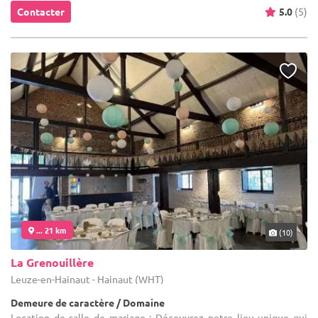
Contacter
5.0
(5)
... 21 km
(10)
La Grenouillère
Leuze-en-Hainaut - Hainaut (WHT)
Demeure de caractère / Domaine
Location de salle de mariage : Découvrez notre lieu unique qui