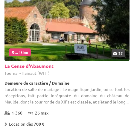
... 18 km
(32)
La Cense d'Abaumont
Tournai - Hainaut (WHT)
Demeure de caractère / Domaine
Location de salle de mariage : Le magnifique jardin, où se font les
réceptions, fait partie intégrante du domaine du château de
Maulde, dont la tour ronde du XII°s est classée, et s’étend le long ...
1-360
26 max
Location dès
700 €