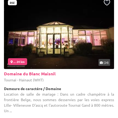
RSE
... 24 km
(24)
Domaine du Blanc Maisnil
Tournai - Hainaut (WHT)
Demeure de caractère / Domaine
Location de salle de mariage : Dans un cadre champêtre à la
frontière Belge, nous sommes desservies par les voies express
Lille- Villeneuve D'ascq et l'autoroute Tournai Gand à 800 mètres.
Un ...