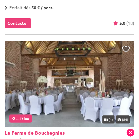
Forfait dès
50 € / pers.
Contacter
5.0
(18)
... 27 km
(1)
(84)
La Ferme de Bouchegnies