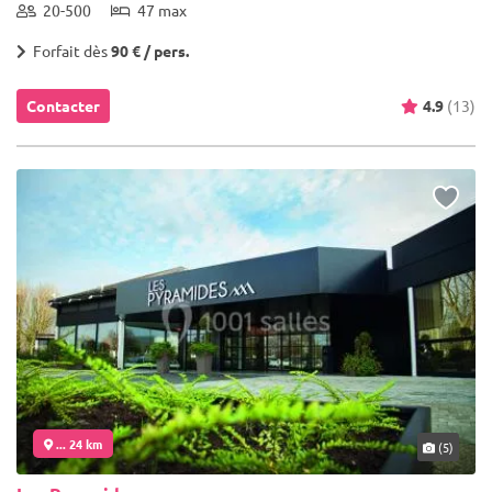
20-500
47 max
Forfait dès
90 € / pers.
Contacter
4.9
(13)
... 24 km
(5)