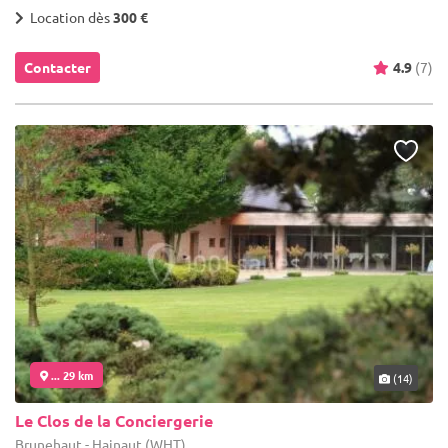
Location dès
300 €
Contacter
4.9
(7)
... 29 km
(14)
Le Clos de la Conciergerie
Brunehaut - Hainaut (WHT)