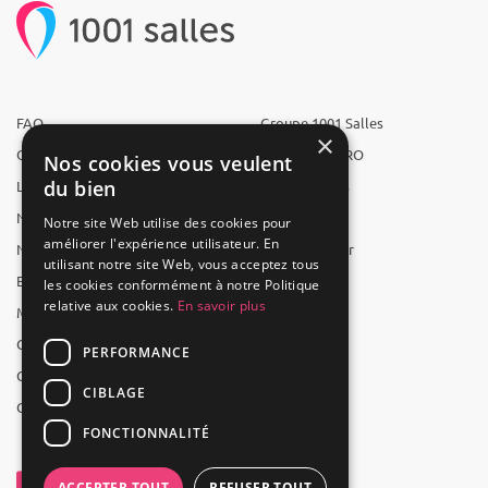
FAQ
Groupe 1001 Salles
×
Qui sommes-nous ?
1001 Salles PRO
Nos cookies vous veulent
du bien
L'équipe
1001 Traiteurs
Nous recrutons
1001 Artistes
Notre site Web utilise des cookies pour
améliorer l'expérience utilisateur. En
Nos partenaires
Reserverunbar
utilisant notre site Web, vous acceptez tous
Espace presse
MP2
les cookies conformément à notre Politique
relative aux cookies.
En savoir plus
Mentions légales
CGV
PERFORMANCE
CGU
CIBLAGE
Contact
FONCTIONNALITÉ
ACCEPTER TOUT
REFUSER TOUT