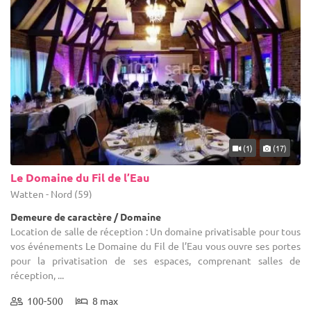
(1)
(17)
Le Domaine du Fil de l’Eau
Watten - Nord (59)
Demeure de caractère / Domaine
Location de salle de réception : Un domaine privatisable pour tous
vos événements Le Domaine du Fil de l’Eau vous ouvre ses portes
pour la privatisation de ses espaces, comprenant salles de
réception, ...
100-500
8 max