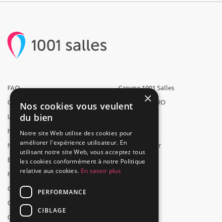
FAQ
Groupe 1001 Salles
×
Qui sommes-nous ?
1001 Salles PRO
Nos cookies vous veulent
du bien
L'équipe
1001 Traiteurs
Nous recrutons
1001 Artistes
Notre site Web utilise des cookies pour
améliorer l'expérience utilisateur. En
Nos partenaires
Reserverunbar
utilisant notre site Web, vous acceptez tous
Espace presse
MP2
les cookies conformément à notre Politique
relative aux cookies.
En savoir plus
Mentions légales
CGV
PERFORMANCE
CGU
CIBLAGE
Contact