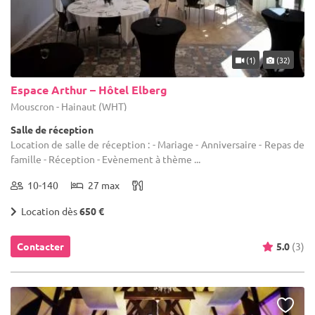
(1)
(32)
Espace Arthur – Hôtel Elberg
Mouscron - Hainaut (WHT)
Salle de réception
Location de salle de réception : - Mariage - Anniversaire - Repas de
famille - Réception - Evènement à thème ...
10-140
27 max
Location dès
650 €
Contacter
5.0
(3)