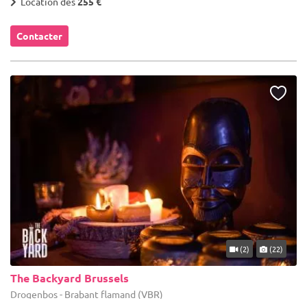
Location dès
255 €
Contacter
(2)
(22)
The Backyard Brussels
Drogenbos - Brabant flamand (VBR)