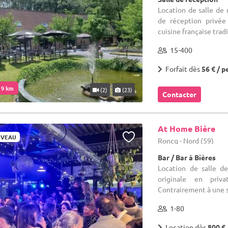
Location de salle de 
de réception privée
cuisine française tradi
15-400
Forfait dès
56 € / p
. 9 km
(2)
(23)
Contacter
At Home Bière
VEAU
Roncq - Nord (59)
Bar / Bar à Bières
Location de salle d
originale en priv
Contrairement à une sa
1-80
Location dès
800 €