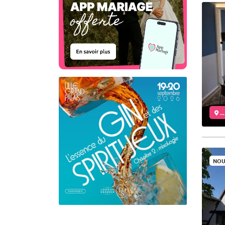
..
NOU