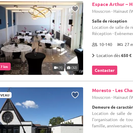
Espace Arthur – H
Mouscron - Hainaut 
Salle de réception
Location de salle de r
Réception - Evènement
10-140
27 
Location dès
650 €
. 7 km
(1)
(32)
Contacter
Moresto - Les Ch
VEAU
Mouscron - Hainaut 
Demeure de caractèr
Location de salle de
l'organisation de to
famille, anniversaires,