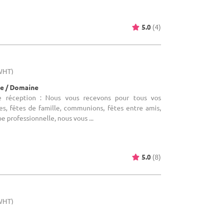
5.0
(4)
(WHT)
e / Domaine
e réception : Nous vous recevons pour tous vos
s, fêtes de famille, communions, fêtes entre amis,
pe professionnelle, nous vous ...
5.0
(8)
(WHT)