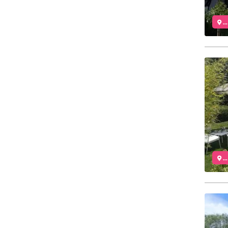
..
..