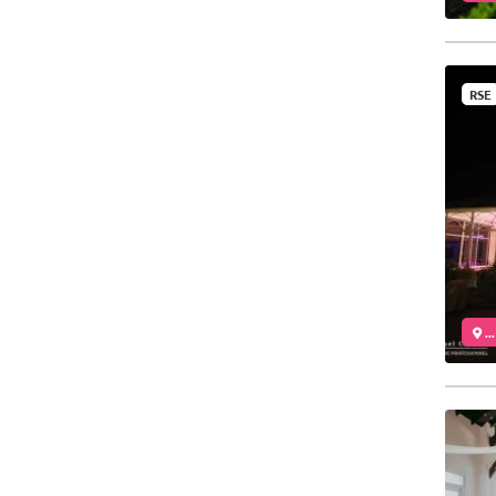
RSE
..