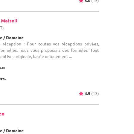
5.0
(15)
 Maisnil
HT)
e / Domaine
e réception : Pour toutes vos réceptions privées,
sionnelles, nous vous proposons des formules 'Tout
ventive, originale, basée uniquement ...
max
ers.
4.9
(13)
ce
e / Domaine