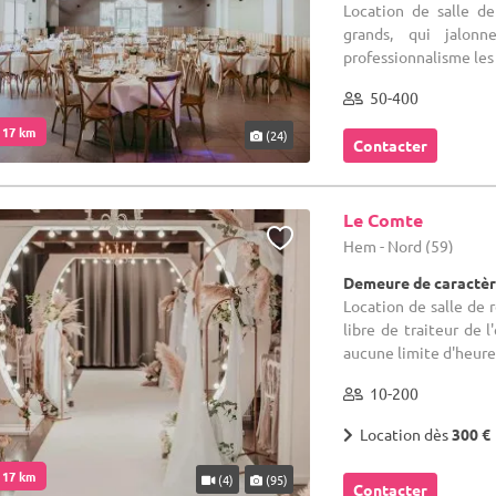
Location de salle d
grands, qui jalon
professionnalisme les 
50-400
. 17 km
(24)
Contacter
Le Comte
Hem - Nord (59)
Demeure de caractèr
Location de salle de r
libre de traiteur de 
aucune limite d'heure d
10-200
Location dès
300 €
. 17 km
(4)
(95)
Contacter