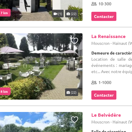
10-300
. 7 km
(1)
(22)
Contacter
La Renaissance
Mouscron - Hainaut 
Demeure de caractèr
Location de salle d
événements : mariage
etc... Avec notre équi
1-1000
. 8 km
(22)
Contacter
Le Belvédère
Mouscron - Hainaut 
Salle de réception