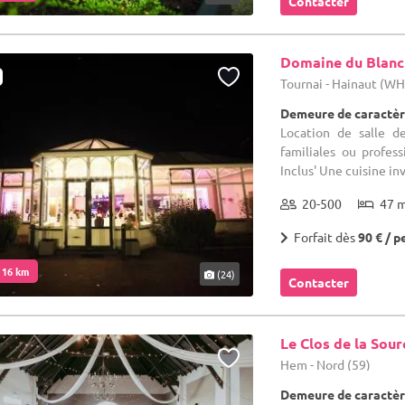
Contacter
Domaine du Blanc
Tournai - Hainaut (W
Demeure de caractèr
Location de salle d
familiales ou profes
Inclus' Une cuisine in
20-500
47 
Forfait dès
90 € / p
. 16 km
(24)
Contacter
Le Clos de la Sour
Hem - Nord (59)
Demeure de caractèr