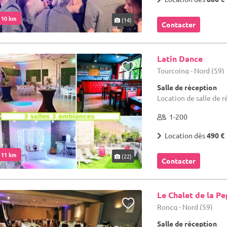
. 10 km
(14)
Contacter
Latin Dance
Tourcoing - Nord (59)
Salle de réception
Location de salle de 
1-200
Location dès
490 €
. 11 km
(22)
Contacter
Le Chalet de la Pe
Roncq - Nord (59)
Salle de réception