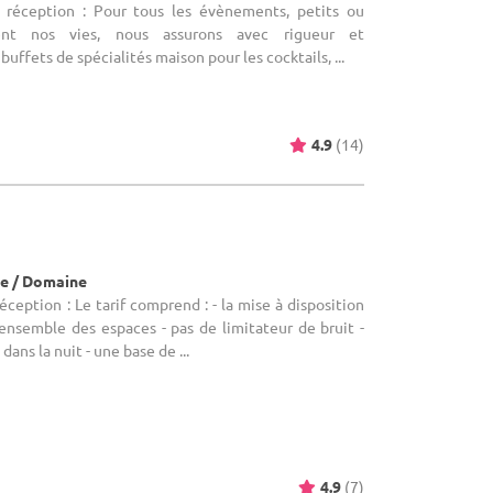
e réception : Pour tous les évènements, petits ou
nent nos vies, nous assurons avec rigueur et
buffets de spécialités maison pour les cocktails, ...
4.9
(14)
e / Domaine
éception : Le tarif comprend : - la mise à disposition
l'ensemble des espaces - pas de limitateur de bruit -
ans la nuit - une base de ...
4.9
(7)