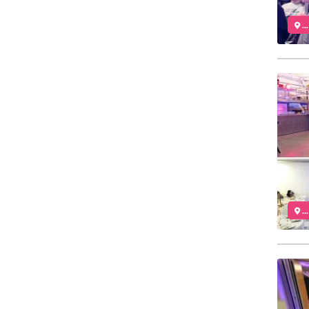
..
..