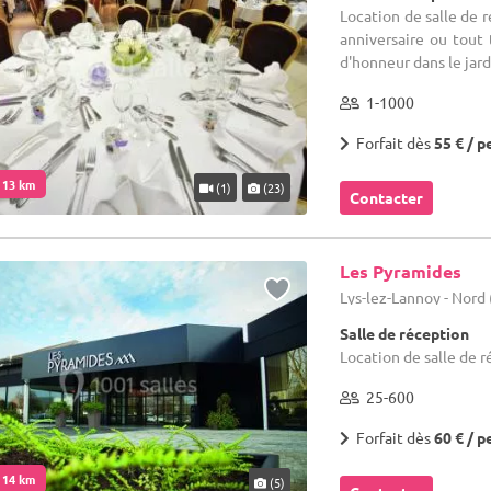
Location de salle de 
anniversaire ou tout 
d'honneur dans le jard
1-1000
Forfait dès
55 € / p
. 13 km
(1)
(23)
Contacter
Les Pyramides
Lys-lez-Lannoy - Nord 
Salle de réception
Location de salle de r
25-600
Forfait dès
60 € / p
. 14 km
(5)