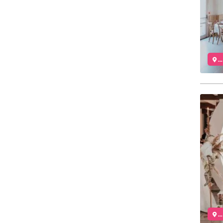
..
..