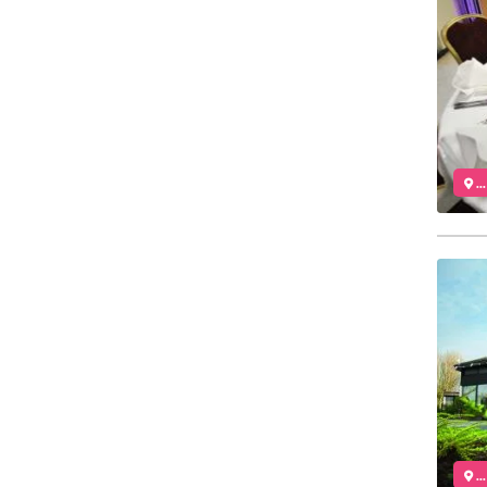
..
..