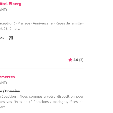
ôtel Elberg
(WHT)
éception : - Mariage - Anniversaire - Repas de famille -
 à thème ...
max
5.0
(3)
armettes
(WHT)
e / Domaine
 réception : Nous sommes à votre disposition pour
utes vos fêtes et célébrations : mariages, fêtes de
 etc.