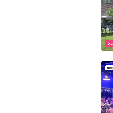
..
NOU