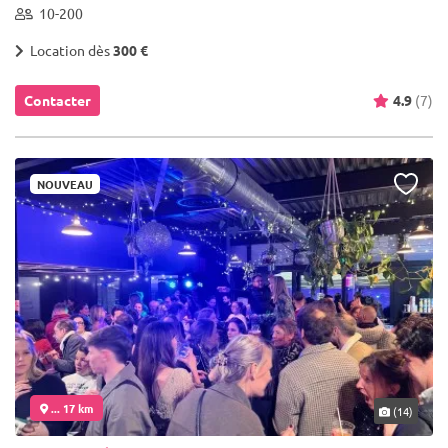
10-200
Location dès
300 €
Contacter
4.9
(7)
NOUVEAU
... 17 km
(14)