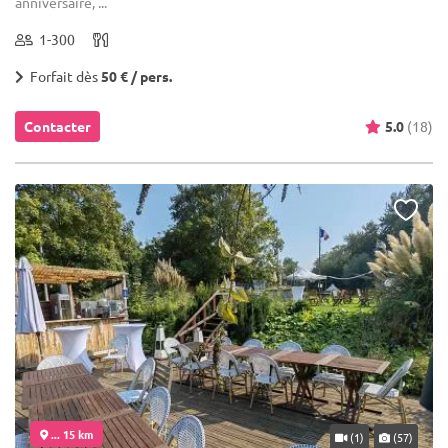
anniversaire, ...
1-300
Forfait dès
50 € / pers.
Contacter
5.0
(18)
... 15 km
(1)
(57)