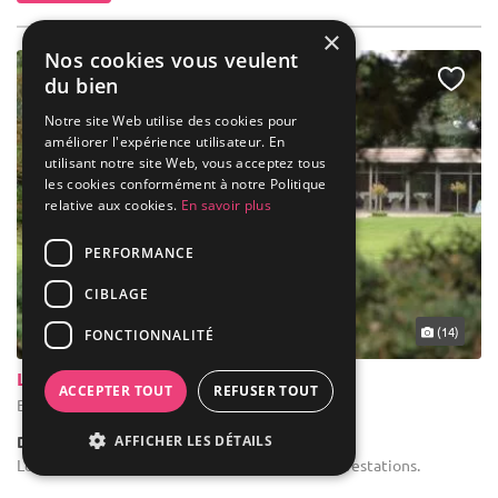
×
Nos cookies vous veulent
du bien
Notre site Web utilise des cookies pour
améliorer l'expérience utilisateur. En
utilisant notre site Web, vous acceptez tous
les cookies conformément à notre Politique
relative aux cookies.
En savoir plus
PERFORMANCE
CIBLAGE
... 22 km
(14)
FONCTIONNALITÉ
Le Clos de la Conciergerie
ACCEPTER TOUT
REFUSER TOUT
Brunehaut - Hainaut (WHT)
AFFICHER LES DÉTAILS
Demeure de caractère / Autres
Location de salle de réception : Tous types de prestations.