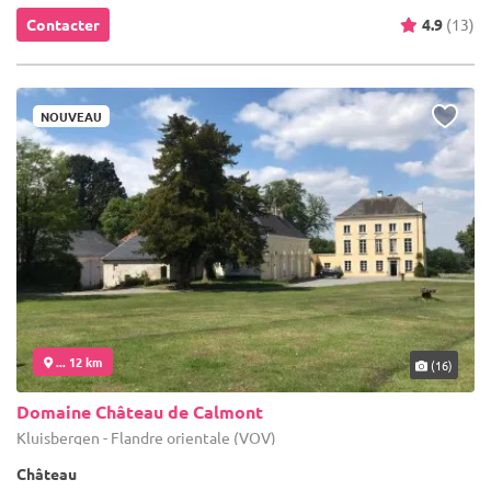
Contacter
4.9
(13)
NOUVEAU
... 12 km
(16)
Domaine Château de Calmont
Kluisbergen - Flandre orientale (VOV)
Château