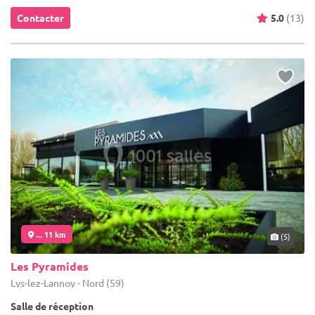
Contacter
5.0
(13)
... 11 km
(5)
Les Pyramides
Lys-lez-Lannoy - Nord (59)
Salle de réception