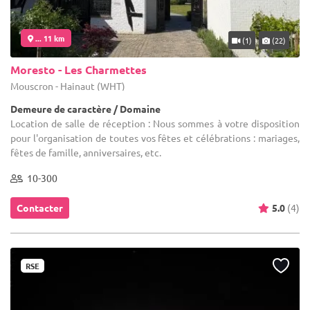
... 11 km
(1)
(22)
Moresto - Les Charmettes
Mouscron - Hainaut (WHT)
Demeure de caractère / Domaine
Location de salle de réception : Nous sommes à votre disposition
pour l'organisation de toutes vos fêtes et célébrations : mariages,
fêtes de famille, anniversaires, etc.
10-300
Contacter
5.0
(4)
RSE