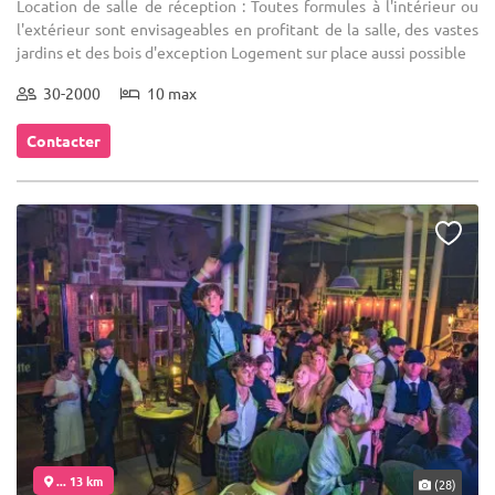
Location de salle de réception : Toutes formules à l'intérieur ou
l'extérieur sont envisageables en profitant de la salle, des vastes
jardins et des bois d'exception Logement sur place aussi possible
30-2000
10 max
Contacter
... 13 km
(28)