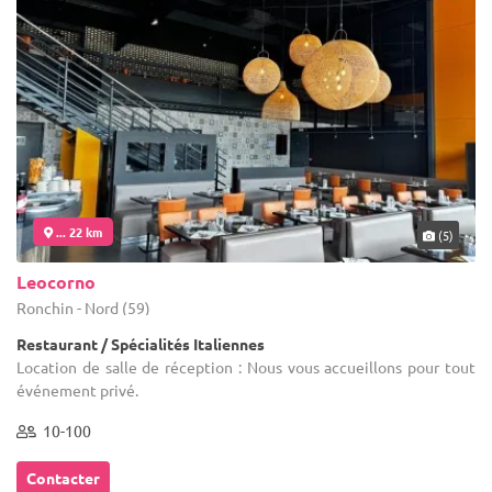
... 22 km
(5)
Leocorno
Ronchin - Nord (59)
Restaurant / Spécialités Italiennes
Location de salle de réception : Nous vous accueillons pour tout
événement privé.
10-100
Contacter