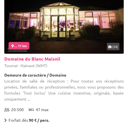
... 11 km
(24)
Domaine du Blanc Maisnil
Tournai - Hainaut (WHT)
Demeure de caractère / Domaine
Location de salle de réception : Pour toutes vos réceptions
privées, familiales ou professionnelles, nous vous proposons des
formules 'Tout Inclus' Une cuisine inventive, originale, basée
uniquement ...
20-500
47 max
Forfait dès
90 € / pers.