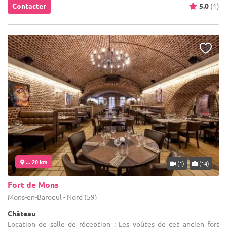
Contacter
5.0
(1)
... 20 km
(1)
(14)
Fort de Mons
Mons-en-Baroeul - Nord (59)
Château
Location de salle de réception : Les voûtes de cet ancien fort