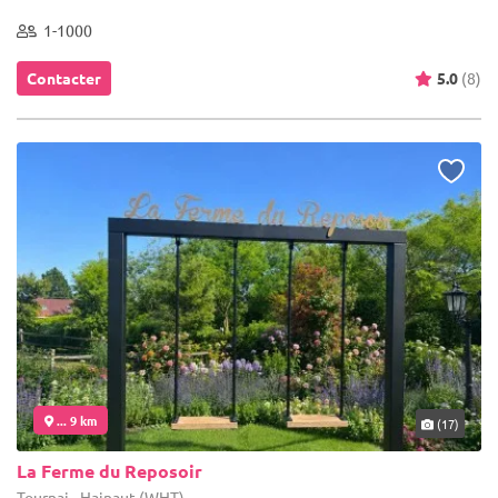
1-1000
Contacter
5.0
(8)
... 9 km
(17)
La Ferme du Reposoir
Tournai - Hainaut (WHT)