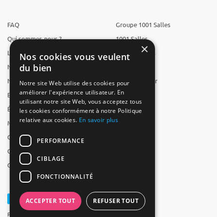
FAQ
Groupe 1001 Salles
Qui sommes-nous ?
1001 Salles
×
L'équipe
1001 Traiteurs
Nos cookies vous veulent
du bien
Nous recrutons
1001 Artistes
Nos partenaires
Reserverunbar
Notre site Web utilise des cookies pour
améliorer l'expérience utilisateur. En
Espace presse
MP2
utilisant notre site Web, vous acceptez tous
Études
les cookies conformément à notre Politique
relative aux cookies.
En savoir plus
Mentions légales
CGV
PERFORMANCE
CGU
CIBLAGE
Contact
FONCTIONNALITÉ
ACCEPTER TOUT
REFUSER TOUT
Powered by Groupe 1001Salles