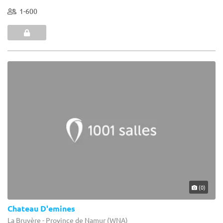
1-600
(0)
Chateau D'emines
La Bruyère - Province de Namur (WNA)