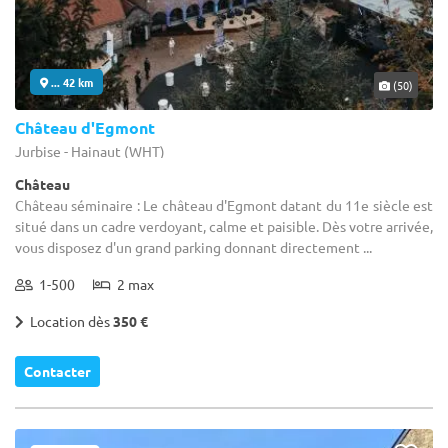
... 42 km
(50)
Château d'Egmont
Jurbise - Hainaut (WHT)
Château
Château séminaire : Le château d'Egmont datant du 11e siècle est
situé dans un cadre verdoyant, calme et paisible. Dès votre arrivée,
vous disposez d'un grand parking donnant directement ...
1-500
2 max
Location dès
350 €
Contacter