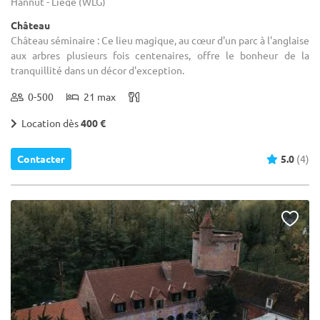
Hannut - Liège (WLG)
Château
Château séminaire : Ce lieu magique, au cœur d'un parc à l'anglaise
aux arbres plusieurs fois centenaires, offre le bonheur de la
tranquillité dans un décor d'exception.
0-500
21 max
Location dès
400 €
Contacter
5.0
(4)