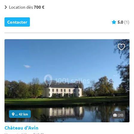
Location dès
700 €
Contacter
5.0
(1)
... 42 km
(20)
Château d'Avin