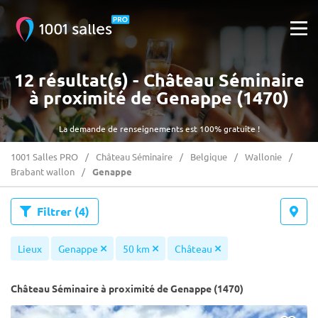
12 résultat(s) - Château Séminaire
à proximité de Genappe (1470)
La demande de renseignements est 100% gratuite !
1001 Salles PRO
Château Séminaire
Belgique
Wallonie
Brabant wallon
Genappe
Filtrer
(4)
Lieux
Genappe
50 km
Château
Château Séminaire à proximité de Genappe (1470)