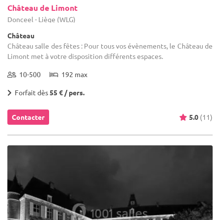
Château de Limont
Donceel - Liège (WLG)
Château
Château salle des fêtes : Pour tous vos évènements, le Château de
Limont met à votre disposition différents espaces.
10-500
192 max
Forfait dès
55 € / pers.
Contacter
5.0
(11)