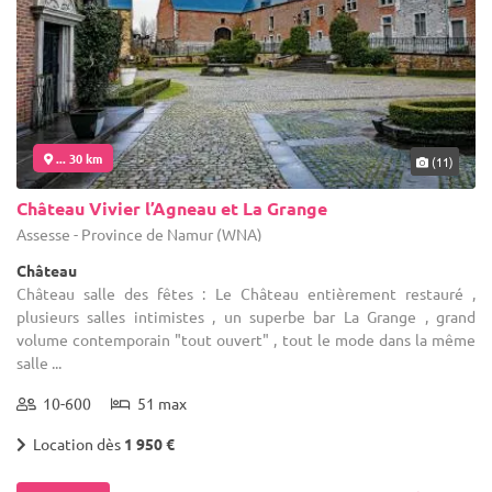
... 30 km
(11)
Château Vivier l’Agneau et La Grange
Assesse - Province de Namur (WNA)
Château
Château salle des fêtes : Le Château entièrement restauré ,
plusieurs salles intimistes , un superbe bar La Grange , grand
volume contemporain "tout ouvert" , tout le mode dans la même
salle ...
10-600
51 max
Location dès
1 950 €