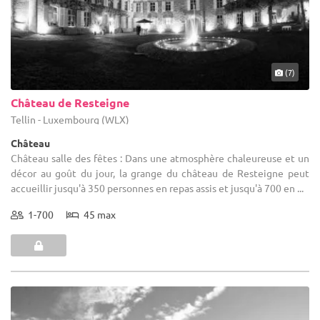
(7)
Château de Resteigne
Tellin - Luxembourg (WLX)
Château
Château salle des fêtes : Dans une atmosphère chaleureuse et un
décor au goût du jour, la grange du château de Resteigne peut
accueillir jusqu'à 350 personnes en repas assis et jusqu'à 700 en ...
1-700
45 max