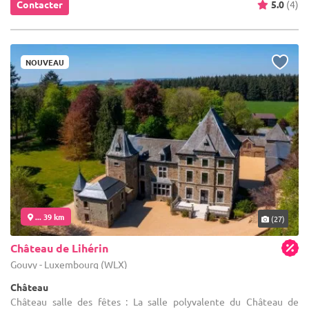
Contacter
5.0
(4)
NOUVEAU
... 39 km
(27)
Château de Lihérin
Gouvy - Luxembourg (WLX)
Château
Château salle des fêtes : La salle polyvalente du Château de