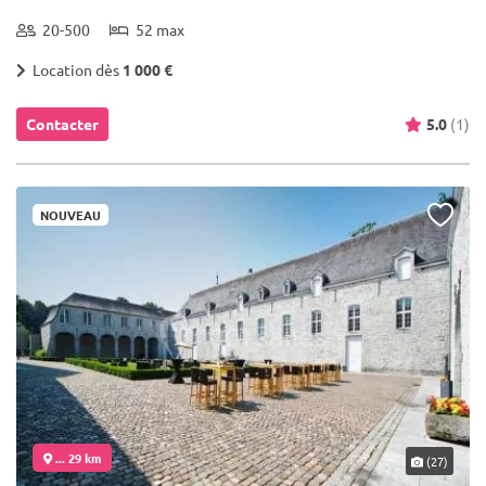
20-500
52 max
Location dès
1 000 €
Contacter
5.0
(1)
NOUVEAU
... 29 km
(27)