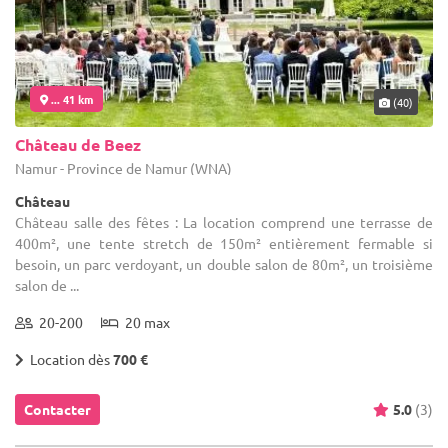
... 41 km
(40)
Château de Beez
Namur - Province de Namur (WNA)
Château
Château salle des fêtes : La location comprend une terrasse de
400m², une tente stretch de 150m² entièrement fermable si
besoin, un parc verdoyant, un double salon de 80m², un troisième
salon de ...
20-200
20 max
Location dès
700 €
Contacter
5.0
(3)