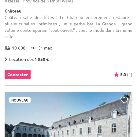
Assesse - Province de Namur (WNA)
Château
Château salle des fêtes : Le Château entièrement restauré ,
plusieurs salles intimistes , un superbe bar La Grange , grand
volume contemporain "tout ouvert" , tout le mode dans la même
salle ...
10-600
51 max
Location dès
1 950 €
Contacter
5.0
(4)
NOUVEAU