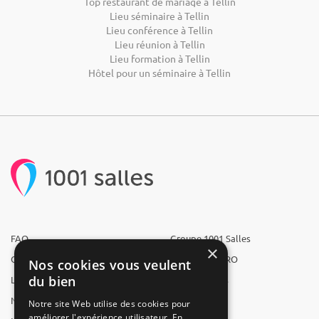
Top restaurant de mariage à Tellin
Lieu séminaire à Tellin
Lieu conférence à Tellin
Lieu réunion à Tellin
Lieu formation à Tellin
Hôtel pour un séminaire à Tellin
FAQ
Groupe 1001 Salles
×
Qui sommes-nous ?
1001 Salles PRO
Nos cookies vous veulent
du bien
L'équipe
1001 Traiteurs
Nous recrutons
1001 Artistes
Notre site Web utilise des cookies pour
améliorer l'expérience utilisateur. En