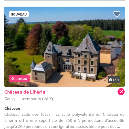
NOUVEAU
... 48 km
(27)
Château de Lihérin
Gouvy - Luxembourg (WLX)
Château
Château salle des fêtes : La salle polyvalente du Château de
Lihérin offre une superficie de 350 m², permettant d'accueillir
jusqu'à 260 personnes en configuration assise. Idéale pour des ...