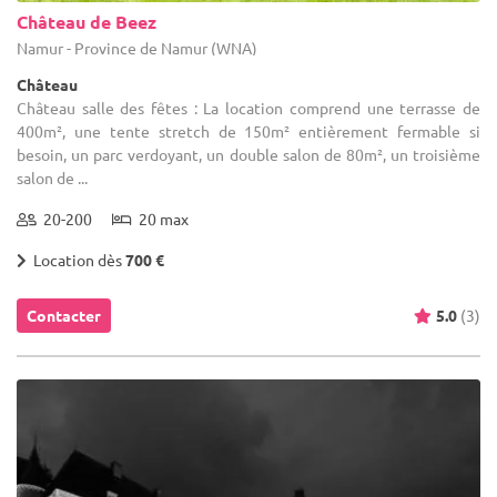
Château de Beez
Namur - Province de Namur (WNA)
Château
Château salle des fêtes : La location comprend une terrasse de
400m², une tente stretch de 150m² entièrement fermable si
besoin, un parc verdoyant, un double salon de 80m², un troisième
salon de ...
20-200
20 max
Location dès
700 €
Contacter
5.0
(3)