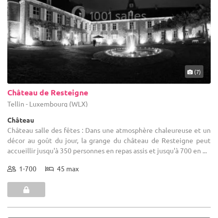
(7)
Château de Resteigne
Tellin - Luxembourg (WLX)
Château
Château salle des fêtes : Dans une atmosphère chaleureuse et un
décor au goût du jour, la grange du château de Resteigne peut
accueillir jusqu'à 350 personnes en repas assis et jusqu'à 700 en ...
1-700
45 max