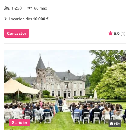
1-250
66 max
Location dès
10 000 €
Contacter
5.0
(1)
... 48 km
(40)