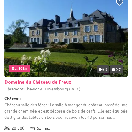
... 19 km
(1)
(47)
Domaine du Château de Freux
Libramont-Chevigny - Luxembourg (WLX)
Château
Château salle des fêtes : La salle à manger du château possède une
grande cheminée et est décorée de bois de cerfs. Elle est équipée
de 3 grandes tables en bois pour recevoir les 48 personnes ...
20-500
52 max