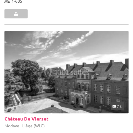
1-685
(12)
Château De Vierset
Modave - Liège (WLG)