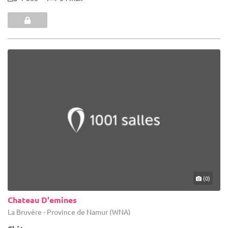
(0)
Chateau D'emines
La Bruyère - Province de Namur (WNA)