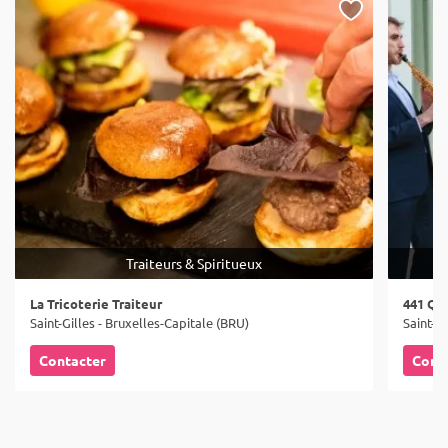
Traiteurs & Spiritueux
La Tricoterie Traiteur
441 Qu
Saint-Gilles - Bruxelles-Capitale (BRU)
Saint-Gi
Contacter
Cont