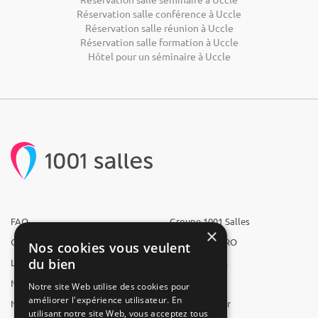
Réservation salle conférence à Uccle
Réservation salle réunion à Uccle
Réservation salle formation à Uccle
Hôtel pour un séminaire à Uccle
FAQ
Groupe 1001 Salles
×
Qui sommes-nous ?
1001 Salles PRO
Nos cookies vous veulent
du bien
L'équipe
1001 Traiteurs
Nous recrutons
1001 Artistes
Notre site Web utilise des cookies pour
améliorer l'expérience utilisateur. En
Nos partenaires
Reserverunbar
utilisant notre site Web, vous acceptez tous