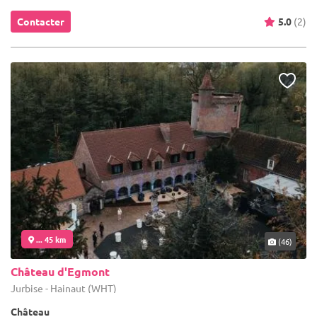
Contacter
5.0
(2)
... 45 km
(46)
Château d'Egmont
Jurbise - Hainaut (WHT)
Château