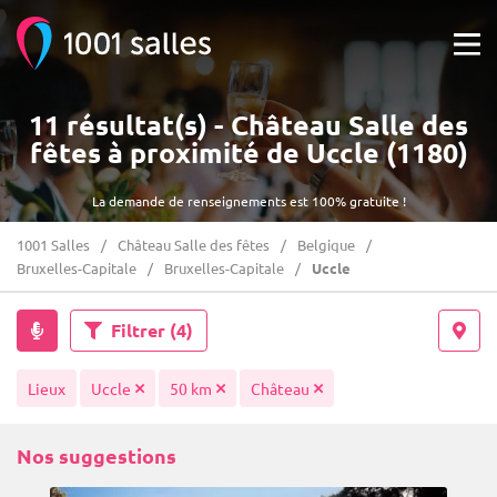
11 résultat(s) - Château Salle des
fêtes à proximité de Uccle (1180)
La demande de renseignements est 100% gratuite !
1001 Salles
Château Salle des fêtes
Belgique
Bruxelles-Capitale
Bruxelles-Capitale
Uccle
Filtrer
(4)
Lieux
Uccle
50 km
Château
Nos suggestions