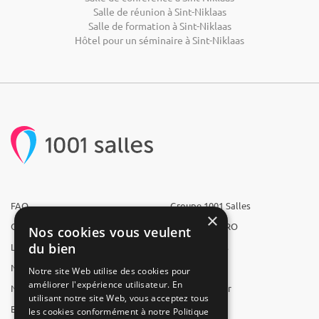
Salle de réunion à Sint-Niklaas
Salle de formation à Sint-Niklaas
Hôtel pour un séminaire à Sint-Niklaas
FAQ
Groupe 1001 Salles
×
Qui sommes-nous ?
1001 Salles PRO
Nos cookies vous veulent
du bien
L'équipe
1001 Traiteurs
Nous recrutons
1001 Artistes
Notre site Web utilise des cookies pour
améliorer l'expérience utilisateur. En
Nos partenaires
Reserverunbar
utilisant notre site Web, vous acceptez tous
Espace presse
MP2
les cookies conformément à notre Politique