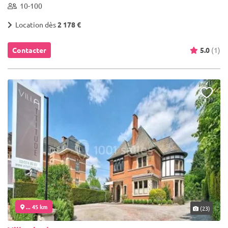
10-100
Location dès
2 178 €
Contacter
5.0
(1)
... 45 km
(23)