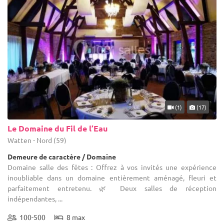
(1)
(17)
Le Domaine du Fil de l’Eau
Watten - Nord (59)
Demeure de caractère / Domaine
Domaine salle des fêtes : Offrez à vos invités une expérience
inoubliable dans un domaine entièrement aménagé, fleuri et
parfaitement entretenu. 🌿 Deux salles de réception
indépendantes, ...
100-500
8 max