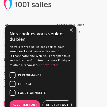
FAQ
Groupe 1001 Salles
×
Qui sommes-nous ?
1001 Salles PRO
Nos cookies vous veulent
du bien
L'équipe
1001 Traiteurs
Nous recrutons
1001 Artistes
Notre site Web utilise des cookies pour
améliorer l'expérience utilisateur. En
Nos partenaires
Reserverunbar
utilisant notre site Web, vous acceptez tous
Espace presse
MP2
les cookies conformément à notre Politique
relative aux cookies.
En savoir plus
Mentions légales
CGV
PERFORMANCE
CGU
CIBLAGE
Contact
FONCTIONNALITÉ
ACCEPTER TOUT
REFUSER TOUT