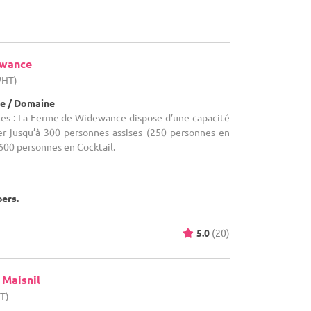
ewance
WHT)
e / Domaine
tes : La Ferme de Widewance dispose d’une capacité
ler jusqu’à 300 personnes assises (250 personnes en
 600 personnes en Cocktail.
pers.
5.0
(20)
 Maisnil
HT)