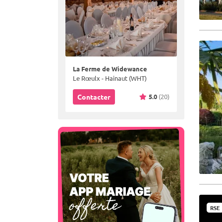
La Ferme de Widewance
Le Rœulx - Hainaut (WHT)
5.0
(20)
Contacter
RSE