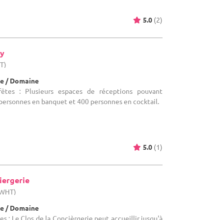
5.0
(2)
y
HT)
e / Domaine
êtes : Plusieurs espaces de réceptions pouvant
0 personnes en banquet et 400 personnes en cocktail.
5.0
(1)
iergerie
(WHT)
e / Domaine
s : Le Clos de la Concièrgerie peut accueillir jusqu'à