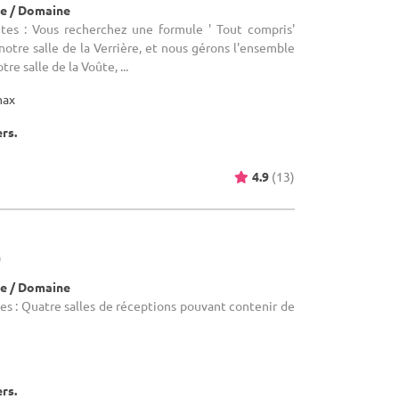
e / Domaine
tes : Vous recherchez une formule ' Tout compris'
otre salle de la Verrière, et nous gérons l'ensemble
re salle de la Voûte, ...
max
ers.
4.9
(13)
)
e / Domaine
es : Quatre salles de réceptions pouvant contenir de
ers.