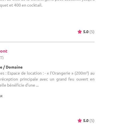
uet et 400 en cocktail.
5.0
(5)
mont
HT)
e / Domaine
s : Espace de location : - « l’Orangerie » (200m²) au
 réception principale avec un grand feu ouvert en
lle bénéficie d’une ...
ax
5.0
(5)