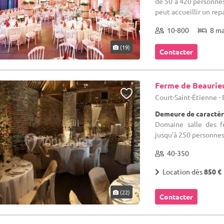
de 50 à 420 personnes
peut accueillir un repas
10-800
8 m
(19)
Contacter
Ferme de Beaurie
Court-Saint-Étienne -
Demeure de caractèr
Domaine salle des f
jusqu'à 250 personnes
40-350
Location dès
850 €
(22)
Contacter