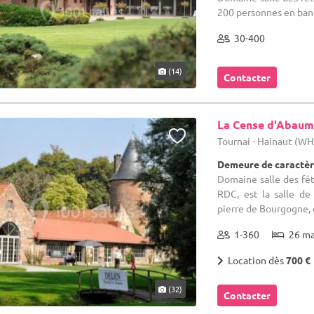
200 personnes en banq
30-400
(14)
Contacter
La Cense d'Abau
Tournai - Hainaut (W
Demeure de caractèr
Domaine salle des fête
RDC, est la salle de
pierre de Bourgogne, e
1-360
26 m
Location dès
700 €
(32)
Contacter