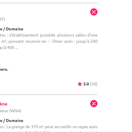
HT)
e / Domaine
es : L'établissement possède plusieurs salles d'une
m², pouvant recevoir en : - Dîner assis : jusqu'à 200
u'à 400 ...
pers.
5.0
(10)
êne
Namur (WNA)
e / Domaine
s : La grange de 370 m² peut accueillir un repas assis