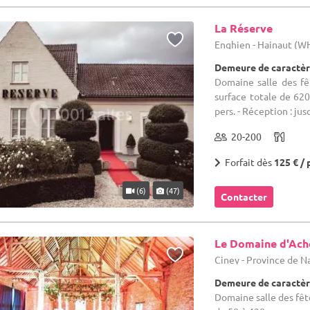
La Réserve
Enghien - Hainaut (W
Demeure de caractèr
Domaine salle des fêt
surface totale de 620 
pers. - Réception : jusq
20-200
Forfait dès
125 € / 
(6)
(47)
Contacter
Le Domaine d'Ach
Ciney - Province de 
Demeure de caractèr
Domaine salle des fête