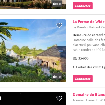
(51)
Contacter
La Ferme de Wid
Le Rœulx - Hainaut (
Demeure de caractèr
Domaine salle des fê
d’accueil pouvant al
table ronde) et 400 à
35-600
Forfait dès
200 € / 
(75)
Contacter
Domaine du Blanc
Tournai - Hainaut (W