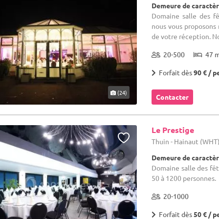
Demeure de caractèr
Domaine salle des fê
nous vous proposons n
de votre réception. Not
20-500
47 
Forfait dès
90 € / p
(24)
Contacter
Le Prestige
Thuin - Hainaut (WHT
Demeure de caractèr
Domaine salle des fêt
50 à 1200 personnes.
20-1000
Forfait dès
50 € / p