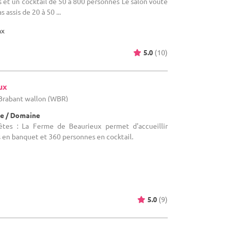
 et un cocktail de 50 à 800 personnes Le salon voûté
 assis de 20 à 50 ...
ax
5.0
(10)
ux
 Brabant wallon (WBR)
e / Domaine
êtes : La Ferme de Beaurieux permet d'accueillir
 en banquet et 360 personnes en cocktail.
5.0
(9)