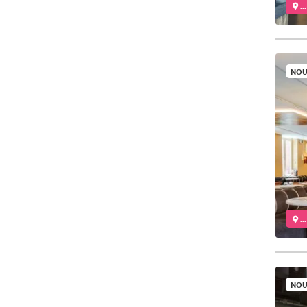
..
NOU
..
NOU