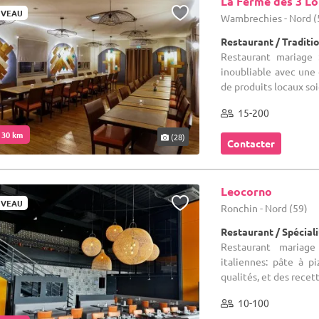
La Ferme des 3 L
VEAU
Wambrechies - Nord (
Restaurant / Traditi
Restaurant mariage 
inoubliable avec une c
de produits locaux so
15-200
. 30 km
(28)
Contacter
Leocorno
VEAU
Ronchin - Nord (59)
Restaurant / Spéciali
Restaurant mariag
italiennes: pâte à p
qualités, et des recet
10-100