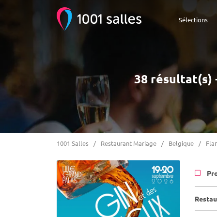
Sélections
38 résultat(s)
1001 Salles
Restaurant Mariage
Belgique
Fla
Pr
Restau