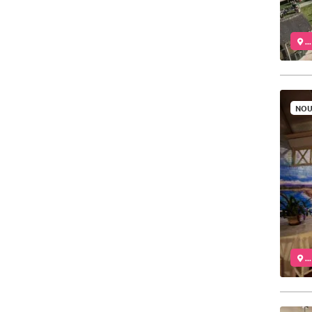
..
NOU
..