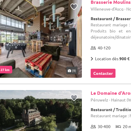
Brasserie Moulins
Villeneuve-d'Ascq - N
Restaurant / Brasser
Restaurant mariage :
Produits bio et en
déjeunatoire/dinatoir
40-120
Location dès
900 €
. 27 km
(9)
Contacter
Le Domaine d'Ar
Péruwelz - Hainaut (
Restaurant / Traditi
Restaurant mariage : 
30-400
20 