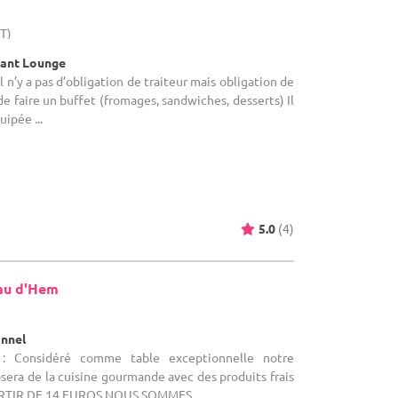
HT)
rant Lounge
l n’y a pas d’obligation de traiteur mais obligation de
 de faire un buffet (fromages, sandwiches, desserts) Il
uipée ...
5.0
(4)
au d'Hem
onnel
 : Considéré comme table exceptionnelle notre
sera de la cuisine gourmande avec des produits frais
PARTIR DE 14 EUROS NOUS SOMMES ...