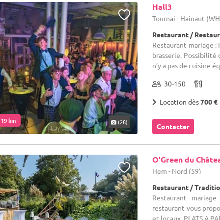
Hall3
Tournai - Hainaut (W
Restaurant / Restau
Restaurant mariage : I
brasserie. Possibilité
n’y a pas de cuisine éq
30-150
Location dès
700 €
. 19 km
(28)
Contacter
O'Green du Châte
Hem - Nord (59)
Restaurant / Traditi
Restaurant mariage
restaurant vous propo
et locaux. PLATS A 