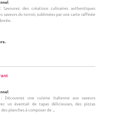
onnel
: Savourez des créations culinaires authentiques
s saveurs du terroir, sublimées par une carte raffinée
borée.
ers.
rant
onnel
 : Découvrez une cuisine italienne aux saveurs
ec un éventail de tapas délicieuses, des pizzas
 des planches à composer de ...