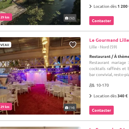
Location dès
1 200 
. 29 km
(52)
Contacter
Le Gourmand Lill
VEAU
Lille - Nord (59)
Restaurant / À thèm
Restaurant mariage 
cocktails raffinés et
bar convivial, resto-pi
10-170
Location dès
340 €
. 29 km
(14)
Contacter