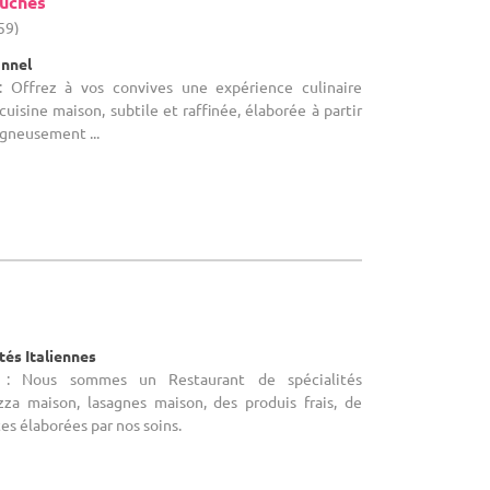
ouches
59)
onnel
: Offrez à vos convives une expérience culinaire
uisine maison, subtile et raffinée, élaborée à partir
igneusement ...
tés Italiennes
e : Nous sommes un Restaurant de spécialités
izza maison, lasagnes maison, des produis frais, de
tes élaborées par nos soins.