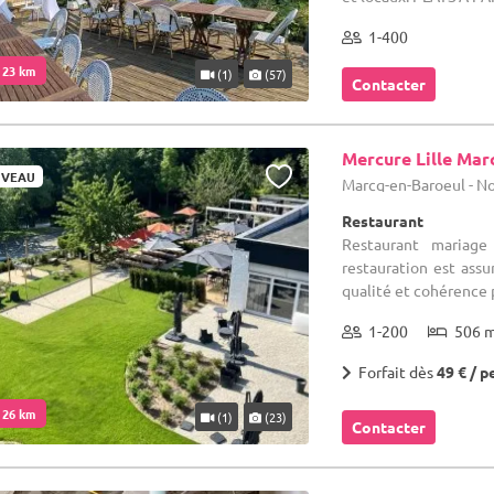
1-400
. 23 km
(1)
(57)
Contacter
Mercure Lille Mar
VEAU
Marcq-en-Baroeul - No
Restaurant
Restaurant mariage
restauration est ass
qualité et cohérence p
1-200
506 
Forfait dès
49 € / p
. 26 km
(1)
(23)
Contacter