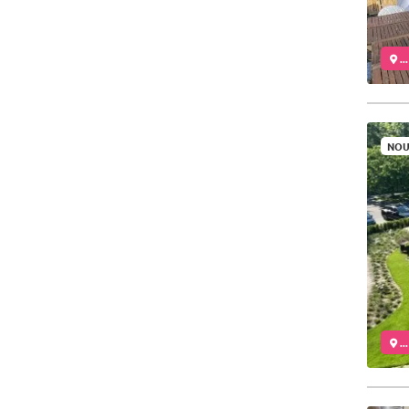
..
NOU
..