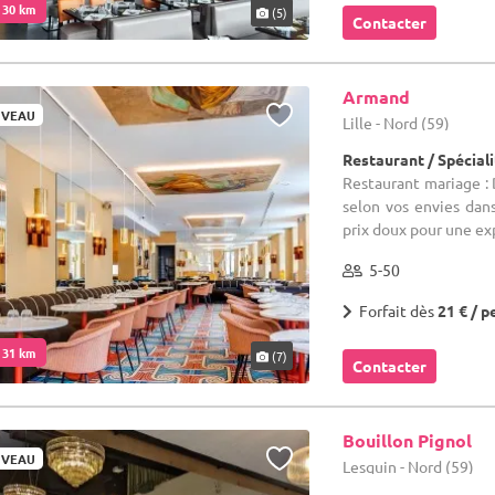
. 30 km
(5)
Contacter
Armand
VEAU
Lille - Nord (59)
Restaurant / Spéciali
Restaurant mariage :
selon vos envies dan
prix doux pour une ex
5-50
Forfait dès
21 € / p
. 31 km
(7)
Contacter
Bouillon Pignol
VEAU
Lesquin - Nord (59)