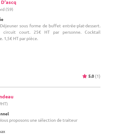
 D'ascq
ord (59)
ie
 Déjeuner sous forme de buffet entrée-plat-dessert.
 circuit court. 25€ HT par personne. Cocktail
e. 1,5€ HT par pièce.
5.0
(1)
ondeau
WHT)
onnel
Nous proposons une sélection de traiteur
max