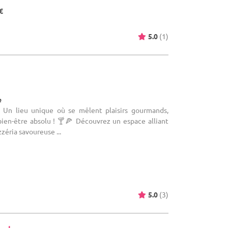
€
5.0
(1)
e
e
: Un lieu unique où se mêlent plaisirs gourmands,
 bien-être absolu ! 🍸🍕 Découvrez un espace alliant
zzéria savoureuse ...
5.0
(3)