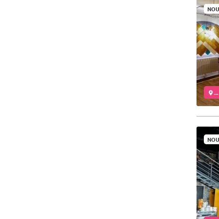
NOU
..
NOU