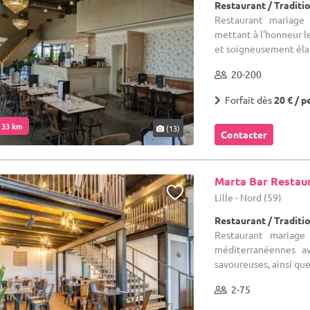
Restaurant / Traditi
Restaurant mariage 
mettant à l'honneur le
et soigneusement éla
20-200
Forfait dès
20 € / p
. 33 km
(13)
Contacter
Marta Bar Restau
Lille - Nord (59)
Restaurant / Traditi
Restaurant mariage
méditerranéennes av
savoureuses, ainsi que
2-75