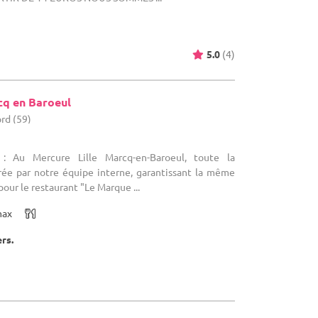
5.0
(4)
cq en Baroeul
rd (59)
 : Au Mercure Lille Marcq-en-Baroeul, toute la
urée par notre équipe interne, garantissant la même
our le restaurant "Le Marque ...
max
ers.