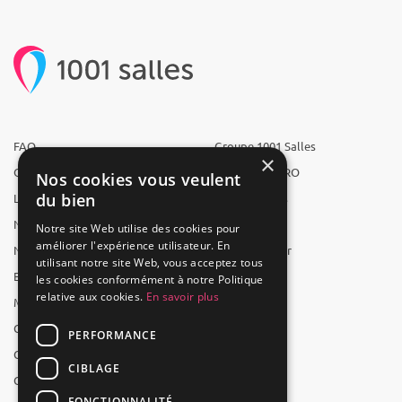
FAQ
Groupe 1001 Salles
×
Qui sommes-nous ?
1001 Salles PRO
Nos cookies vous veulent
du bien
L'équipe
1001 Traiteurs
Nous recrutons
1001 Artistes
Notre site Web utilise des cookies pour
améliorer l'expérience utilisateur. En
Nos partenaires
Reserverunbar
utilisant notre site Web, vous acceptez tous
Espace presse
MP2
les cookies conformément à notre Politique
relative aux cookies.
En savoir plus
Mentions légales
CGV
PERFORMANCE
CGU
CIBLAGE
Contact
FONCTIONNALITÉ