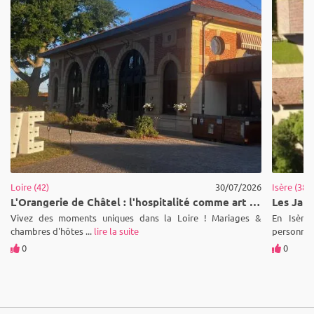
Loire (42)
30/07/2026
Isère (38)
L'Orangerie de Châtel : l'hospitalité comme art de vivre au cœur de la Loire
Vivez des moments uniques dans la Loire ! Mariages &
En Isère,
chambres d'hôtes ...
lire la suite
personnes 
0
0