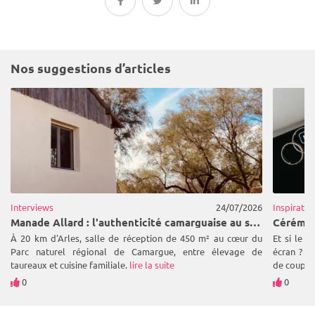
Nos suggestions d’articles
Interviews
24/07/2026
Inspiratio
Manade Allard : l'authenticité camarguaise au service de vos réceptions
À 20 km d'Arles, salle de réception de 450 m² au cœur du
Et si le 
Parc naturel régional de Camargue, entre élevage de
écran ? L
taureaux et cuisine familiale.
lire la suite
de couples
0
0