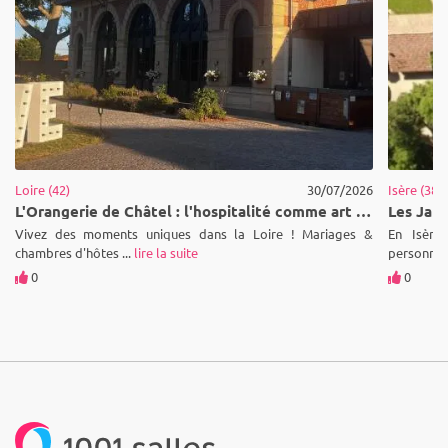
Loire (42)
30/07/2026
Isère (38)
L'Orangerie de Châtel : l'hospitalité comme art de vivre au cœur de la Loire
Vivez des moments uniques dans la Loire ! Mariages &
En Isère,
chambres d'hôtes ...
lire la suite
personnes 
0
0