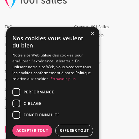
FAQ
Groupe 1001 Salles
×
Qui sommes-nous ?
1001 Salles PRO
Nos cookies vous veulent
du bien
L'équipe
1001 Traiteurs
Nous recrutons
1001 Artistes
Notre site Web utilise des cookies pour
améliorer l'expérience utilisateur. En
Nos partenaires
Reserverunbar
utilisant notre site Web, vous acceptez tous
Espace presse
MP2
les cookies conformément à notre Politique
relative aux cookies.
En savoir plus
Mentions légales
CGV
PERFORMANCE
CGU
CIBLAGE
Contact
FONCTIONNALITÉ
ACCEPTER TOUT
REFUSER TOUT