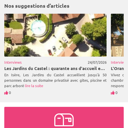
Nos suggestions d’articles
Interviews
24/07/2026
Interview
Les Jardins du Castel : quarante ans d'accueil et de convivialité
En Isère, Les Jardins du Castel accueillent jusqu'à 50
Vivez de
personnes dans un domaine privatisé avec gîtes, piscine et
chambres
parc arboré
lire la suite
responsab
0
0