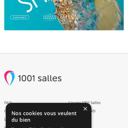
FAQ
Groupe 1001 Salles
×
Qui sommes-nous ?
1001 Salles PRO
Nos cookies vous veulent
du bien
L'équipe
1001 Traiteurs
Nous recrutons
1001 Artistes