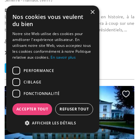
×
Demeure de caractère / Domaine
Nos cookies vous veulent
Location salle de formation : Un décor riche en histoire, à la
du bien
hauteur de votre image de marque, qui apportera à coup sur une
touche particulière à vos séminaires, séminaires résidentiels, ...
Notre site Web utilise des cookies pour
améliorer l'expérience utilisateur. En
1-230
60 max
utilisant notre site Web, vous acceptez tous
les cookies conformément à notre Politique
Forfait dès
42 € / pers.
relative aux cookies.
En savoir plus
Contacter
PERFORMANCE
CIBLAGE
FONCTIONNALITÉ
ACCEPTER TOUT
REFUSER TOUT
AFFICHER LES DÉTAILS