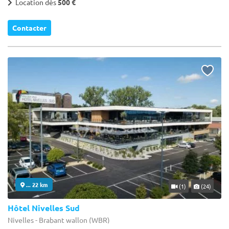
Location dès
500 €
Contacter
... 22 km
(1)
(24)
Hôtel Nivelles Sud
Nivelles - Brabant wallon (WBR)