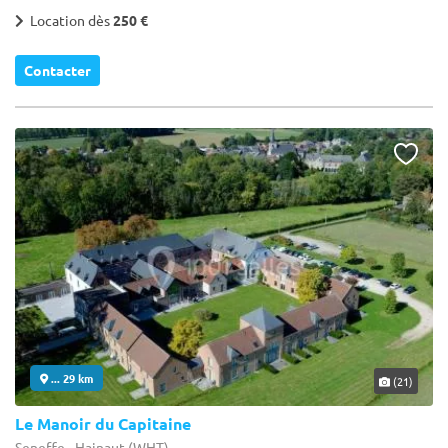
Location dès
250 €
Contacter
... 29 km
(21)
Le Manoir du Capitaine
Seneffe - Hainaut (WHT)