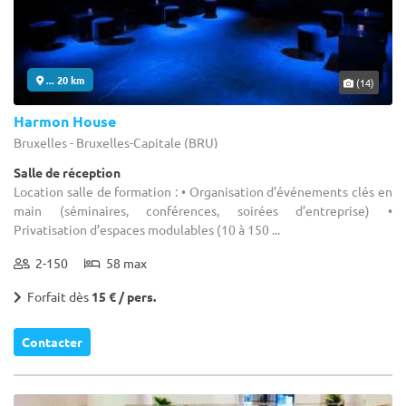
... 20 km
(14)
Harmon House
Bruxelles - Bruxelles-Capitale (BRU)
Salle de réception
Location salle de formation : • Organisation d’événements clés en
main (séminaires, conférences, soirées d’entreprise) •
Privatisation d’espaces modulables (10 à 150 ...
2-150
58 max
Forfait dès
15 € / pers.
Contacter