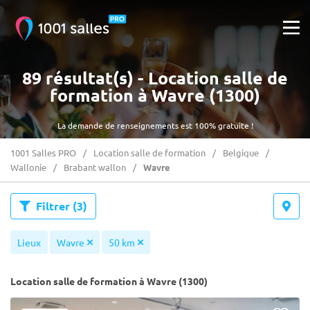
89 résultat(s) - Location salle de
formation à Wavre (1300)
La demande de renseignements est 100% gratuite !
1001 Salles PRO
Location salle de formation
Belgique
Wallonie
Brabant wallon
Wavre
Filtrer
(3)
Lieux
Wavre
50 km
Location salle de formation à Wavre (1300)