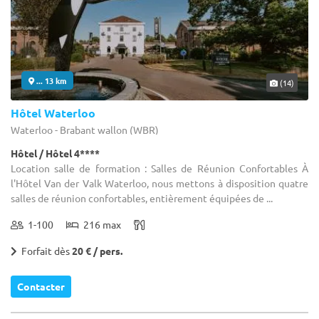
... 13 km
(14)
Hôtel Waterloo
Waterloo - Brabant wallon (WBR)
Hôtel / Hôtel 4****
Location salle de formation : Salles de Réunion Confortables À
l'Hôtel Van der Valk Waterloo, nous mettons à disposition quatre
salles de réunion confortables, entièrement équipées de ...
1-100
216 max
Forfait dès
20 € / pers.
Contacter