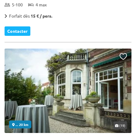
5-100
4 max
Forfait dès
15 € / pers.
Contacter
... 20 km
(19)