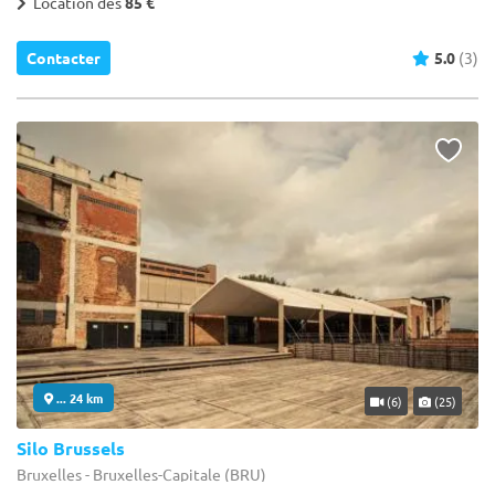
Location dès
85 €
Contacter
5.0
(3)
... 24 km
(6)
(25)
Silo Brussels
Bruxelles - Bruxelles-Capitale (BRU)