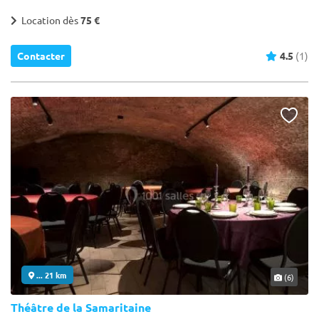
Location dès
75 €
Contacter
4.5
(1)
... 21 km
(6)
Théâtre de la Samaritaine