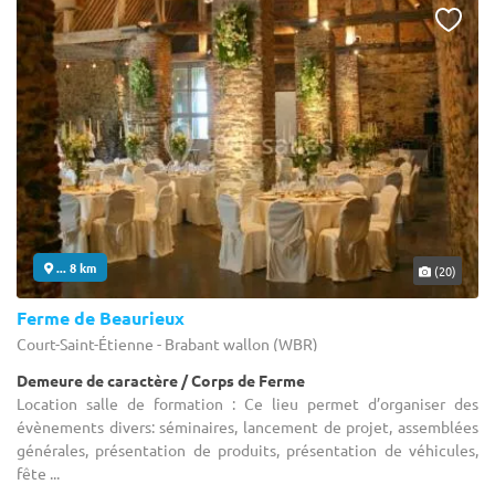
... 8 km
(20)
Ferme de Beaurieux
Court-Saint-Étienne - Brabant wallon (WBR)
Demeure de caractère / Corps de Ferme
Location salle de formation : Ce lieu permet d’organiser des
évènements divers: séminaires, lancement de projet, assemblées
générales, présentation de produits, présentation de véhicules,
fête ...