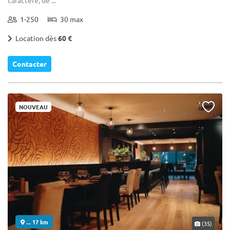
1-250
30 max
Location dès
60 €
Contacter
NOUVEAU
... 17 km
(35)