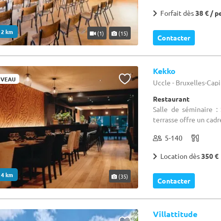
Forfait dès
38 € / p
. 2 km
(1)
(15)
Contacter
Kekko
VEAU
Uccle - Bruxelles-Cap
Restaurant
Salle de séminaire :
terrasse offre un cad
5-140
Location dès
350 €
. 4 km
(35)
Contacter
Villattitude