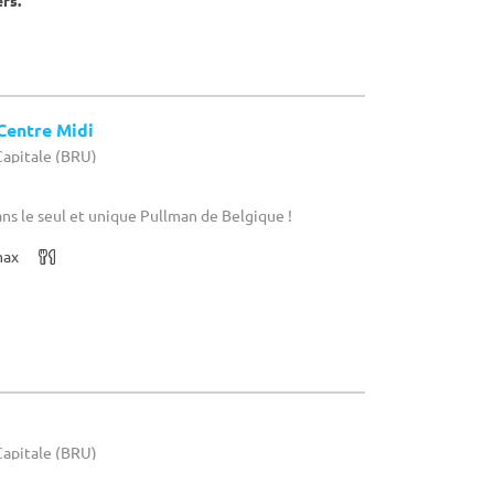
ers.
Centre Midi
-Capitale (BRU)
ans le seul et unique Pullman de Belgique !
max
-Capitale (BRU)