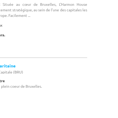
 : Située au cœur de Bruxelles, L’Harmon House
ement stratégique, au sein de l’une des capitales les
ope. Facilement ...
ax
ers.
aritaine
-Capitale (BRU)
tre
n plein coeur de Bruxelles.