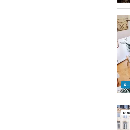
..
NOU