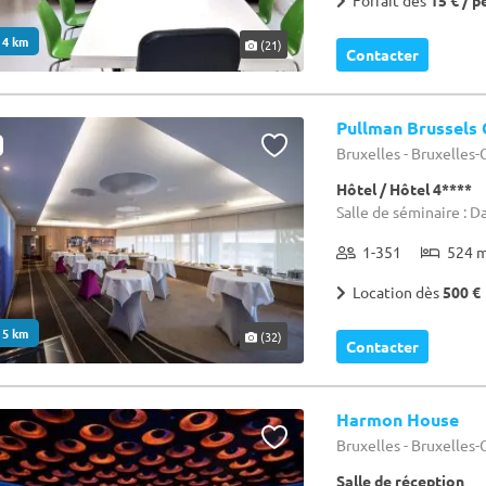
Forfait dès
15 € / p
. 4 km
(21)
Contacter
Pullman Brussels 
Bruxelles - Bruxelles
Hôtel / Hôtel 4****
Salle de séminaire : D
1-351
524 
Location dès
500 €
. 5 km
(32)
Contacter
Harmon House
Bruxelles - Bruxelles
Salle de réception