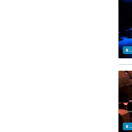
..
..