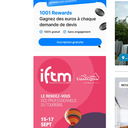
..
NOU