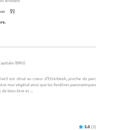
sit Brussels
max
ers.
-Capitale (BRU)
Hive5 est situé au coeur d'Etterbeek, proche du parc
tre mur végétal ainsi que les fenêtres panoramiques
de bien être et ...
5.0
(3)