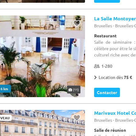
La Salle Montoyer
Bruxelles - Bruxelles
Restaurant
Salle de séminaire :
célèbre pour être le 
culturel riche avec des
1-280
Location dès
75 €
. 6 km
(11)
Contacter
Marivaux Hotel C
VEAU
Bruxelles - Bruxelles
Salle de réunion