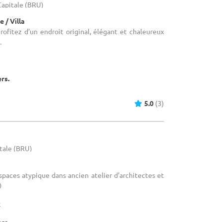
-Capitale (BRU)
 / Villa
Profitez d’un endroit original, élégant et chaleureux
.
ers.
5.0
(3)
itale (BRU)
Espaces atypique dans ancien atelier d’architectes et
0
x