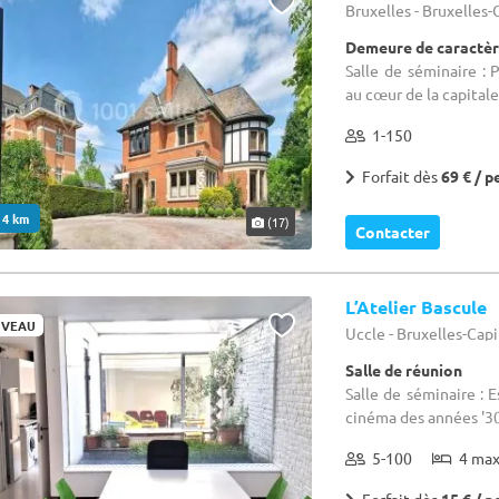
Bruxelles - Bruxelles
Demeure de caractère
Salle de séminaire : 
au cœur de la capitale
1-150
Forfait dès
69 € / p
. 4 km
(17)
Contacter
L’Atelier Bascule
VEAU
Uccle - Bruxelles-Cap
Salle de réunion
Salle de séminaire : 
cinéma des années '3
5-100
4 ma