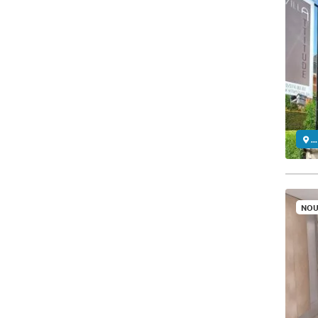
..
NOU