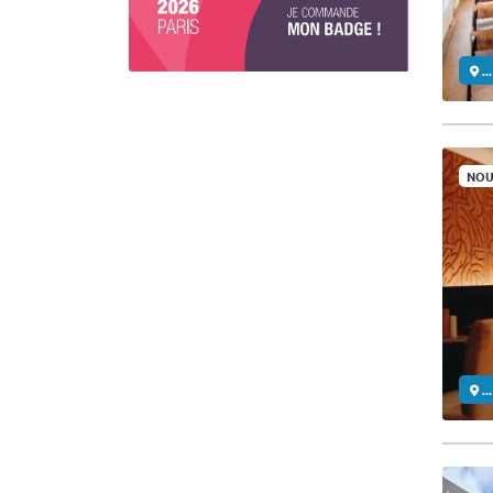
..
NOU
..