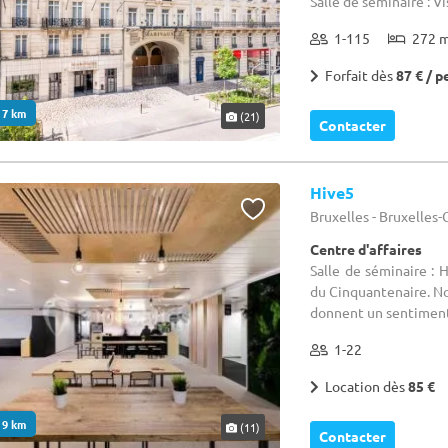
Salle de séminaire : Vi
1-115
272 
Forfait dès
87 € / p
. 7 km
(21)
Contacter
Hive5
Bruxelles - Bruxelles
Centre d'affaires
Salle de séminaire : 
du Cinquantenaire. No
donnent un sentiment 
1-22
Location dès
85 €
. 9 km
(11)
Contacter