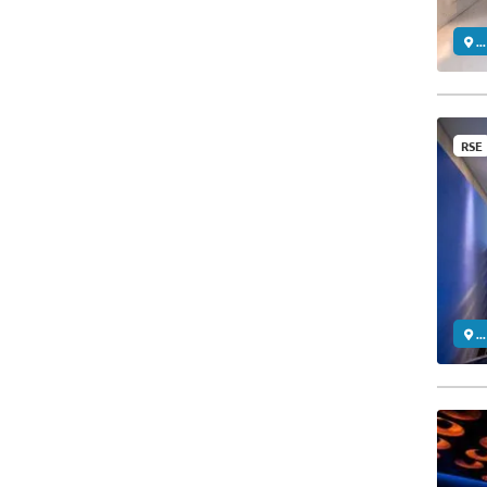
..
RSE
..