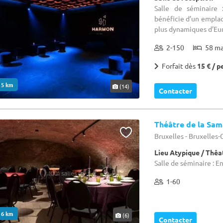
Salle de séminaire
bénéficie d’un emplac
plus dynamiques d’Eur
2-150
58 m
Forfait dès
15 € / p
. 5 km
(14)
Contacter
Théâtre de la Sam
Bruxelles - Bruxelles
Lieu Atypique / Thêa
Salle de séminaire : E
1-60
. 6 km
(6)
Contacter