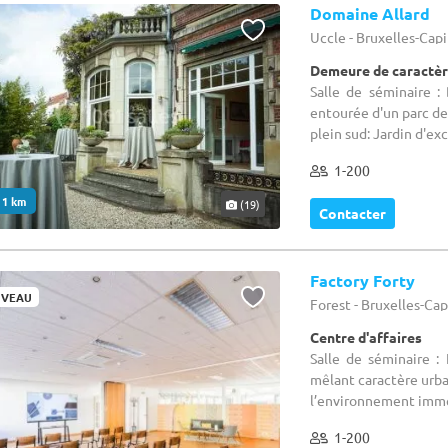
Domaine Allard
Uccle - Bruxelles-Cap
Demeure de caractèr
Salle de séminaire :
entourée d'un parc de 
plein sud: Jardin d'exce
1-200
. 1 km
(19)
Contacter
Factory Forty
VEAU
Forest - Bruxelles-Ca
Centre d'affaires
Salle de séminaire : 
mêlant caractère urbai
l’environnement imméd
1-200