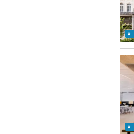
..
..