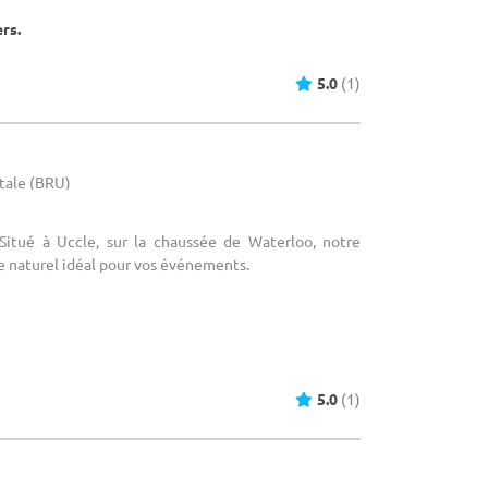
ers.
5.0
(1)
itale (BRU)
 Situé à Uccle, sur la chaussée de Waterloo, notre
re naturel idéal pour vos événements.
5.0
(1)