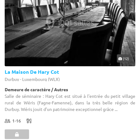
(12)
La Maison De Hary Cot
Durbuy - Luxembourg (WLX)
Demeure de caractère / Autres
Salle de séminaire : Hary Cot est situé à l'entrée du petit village
rural de Wéris (Fagne-Famenne), dans la très belle région de
Durbuy. Wéris jouit d'un patrimoine exceptionnel grâce ...
1-16