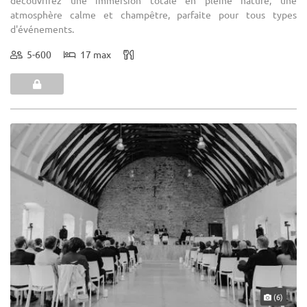
atmosphère calme et champêtre, parfaite pour tous types
d'événements.
5-600
17 max
(6)