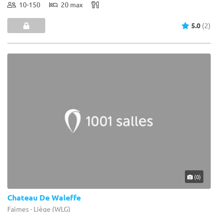
10-150
20 max
5.0
(2)
(0)
Chateau De Waleffe
Faimes - Liège (WLG)