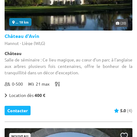
... 18 km
(20)
Château d'Avin
Hannut - Liège (WLG)
Château
Salle de séminaire : Ce lieu magique, au cœur d'un parc à l'anglaise
aux arbres plusieurs fois centenaires, offre le bonheur de la
tranquillité dans un décor d'exception.
0-500
21 max
Location dès
400 €
Contacter
5.0
(4)
NOUVEAU