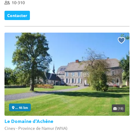
10-310
Contacter
... 46 km
(19)
Le Domaine d'Achêne
Ciney - Province de Namur (WNA)