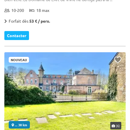
10-200
18 max
Forfait dès
53 € / pers.
Contacter
NOUVEAU
... 38 km
(6)