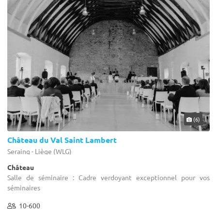
(6)
Château du Val Saint Lambert
Seraing - Liège (WLG)
Château
Salle de séminaire : Cadre verdoyant exceptionnel pour vos
séminaires
10-600