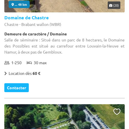
... 48 km
(20)
Domaine de Chastre
Chastre - Brabant wallon (WBR)
Demeure de caractère / Domaine
Salle de séminaire : Situé dans un parc de 8 hectares, le Domaine
des Possibles est situé au carrefour entre Louvain-la-Neuve et
Namur, à deux pas de Gembloux.
1-250
30 max
Location dès
60 €
Contacter