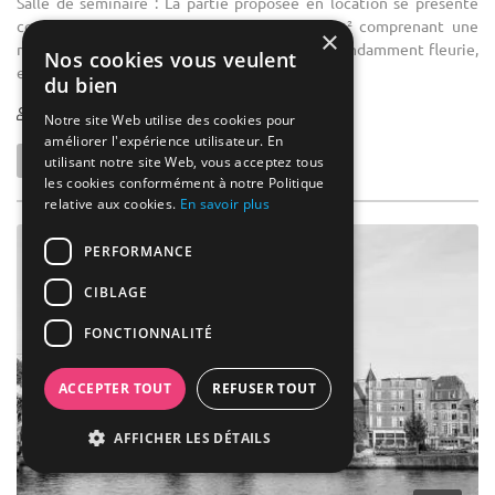
Salle de séminaire : La partie proposée en location se présente
comme suit : une superbe grange de 200 m² comprenant une
×
mezzanine de 100 m², une cour intérieure abondamment fleurie,
Nos cookies vous veulent
et un ...
du bien
1-200
Notre site Web utilise des cookies pour
améliorer l'expérience utilisateur. En
utilisant notre site Web, vous acceptez tous
les cookies conformément à notre Politique
relative aux cookies.
En savoir plus
PERFORMANCE
CIBLAGE
FONCTIONNALITÉ
ACCEPTER TOUT
REFUSER TOUT
AFFICHER LES DÉTAILS