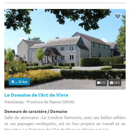
... 35 km
(1)
(41)
Le Domaine de l'Art de Vivre
Havelange - Province de Namur (WNA)
Demeure de caractère / Domaine
Salle de séminaire : Le Condroz Namurois, avec ses belles vallées
et ses paysages verdoyants, est un lieu propice au travail et au
bien-être. Le Domaine de L’Art de Vivre ne déroge pas à la ...