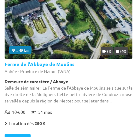
... 49 km
(1)
(40)
Ferme de l'Abbaye de Moulins
Anhée - Province de Namur (WNA)
Demeure de caractère / Abbaye
Salle de séminaire : La Ferme de l'Abbaye de Moulins se situe sur la
rive droite de la Molignée. Cette petite rivière de Condroz creuse
sa vallée depuis la région de Mettet pour se jeter dans ...
10-600
51 max
Location dès
250 €