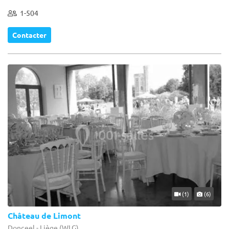
1-504
Contacter
(1)
(6)
Château de Limont
Donceel - Liège (WLG)