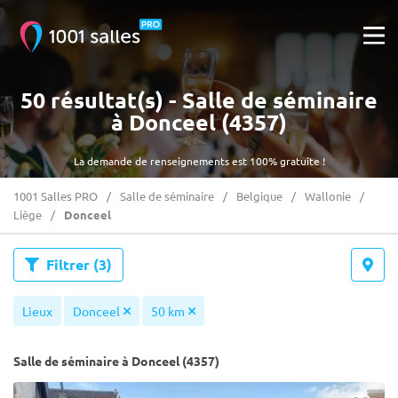
50 résultat(s) - Salle de séminaire
à Donceel (4357)
La demande de renseignements est 100% gratuite !
1001 Salles PRO
Salle de séminaire
Belgique
Wallonie
Liège
Donceel
Filtrer
(3)
Lieux
Donceel
50 km
Salle de séminaire à Donceel (4357)