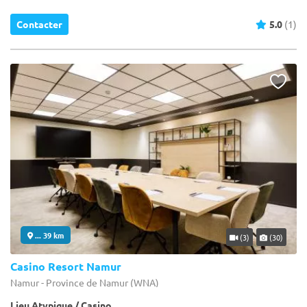
Contacter
5.0
(1)
... 39 km
(3)
(30)
Casino Resort Namur
Namur - Province de Namur (WNA)
Lieu Atypique / Casino