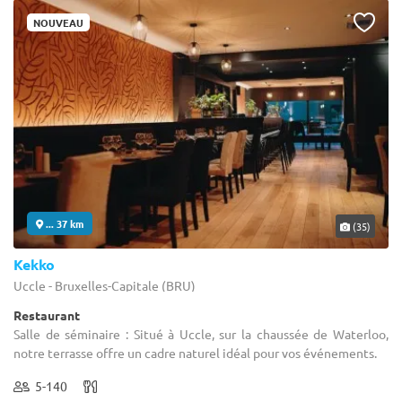
NOUVEAU
... 37 km
(35)
Kekko
Uccle - Bruxelles-Capitale (BRU)
Restaurant
Salle de séminaire : Situé à Uccle, sur la chaussée de Waterloo,
notre terrasse offre un cadre naturel idéal pour vos événements.
5-140