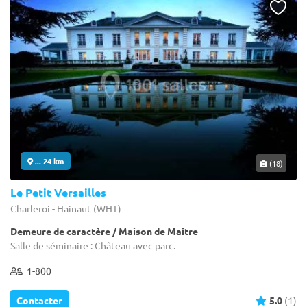
... 24 km
(18)
Le Petit Versailles
Charleroi - Hainaut (WHT)
Demeure de caractère / Maison de Maître
Salle de séminaire : Château avec parc.
1-800
Contacter
5.0
(1)