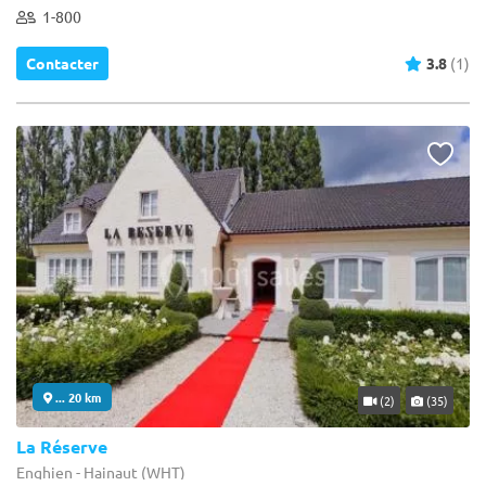
1-800
Contacter
3.8
(1)
... 20 km
(2)
(35)
La Réserve
Enghien - Hainaut (WHT)