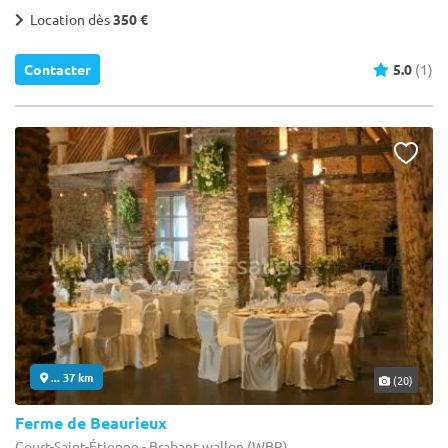
Location dès
350 €
Contacter
5.0
(1)
... 37 km
(20)
Ferme de Beaurieux
Court-Saint-Étienne - Brabant wallon (WBR)