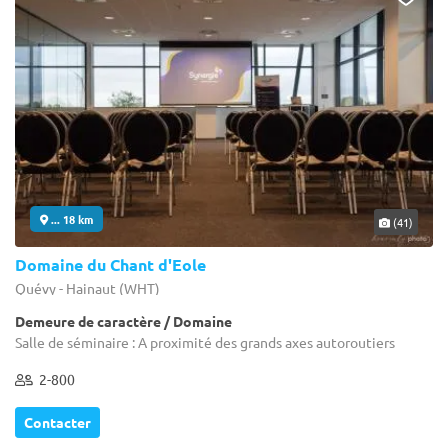
... 18 km
(41)
Domaine du Chant d'Eole
Quévy - Hainaut (WHT)
Demeure de caractère / Domaine
Salle de séminaire : A proximité des grands axes autoroutiers
2-800
Contacter