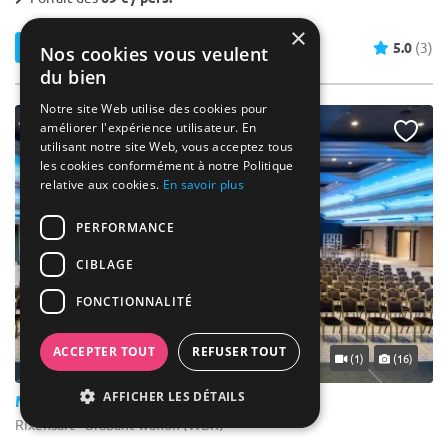
×
Contacter
5.0
(3)
Nos cookies vous veulent
du bien
Notre site Web utilise des cookies pour
améliorer l'expérience utilisateur. En
utilisant notre site Web, vous acceptez tous
les cookies conformément à notre Politique
relative aux cookies.
En savoir plus
PERFORMANCE
CIBLAGE
FONCTIONNALITÉ
ACCEPTER TOUT
REFUSER TOUT
... 37 km
(1)
(16)
AFFICHER LES DÉTAILS
Martin's Château du Lac
Rixensart - Brabant wallon (WBR)