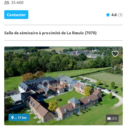
35-600
Contacter
4.6
(3)
Salle de séminaire à proximité de Le Rœulx (7070)
... 11 km
(21)