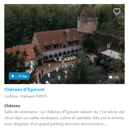
... 17 km
(50)
Château d'Egmont
Jurbise - Hainaut (WHT)
Château
Salle de séminaire : Le château d'Egmont datant du 11e siècle est
situé dans un cadre verdoyant, calme et paisible. Dès votre arrivée,
vous disposez d'un grand parking donnant directement ...