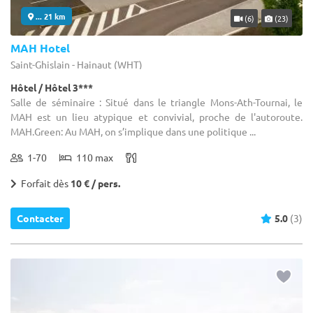
... 21 km
(6)
(23)
MAH Hotel
Saint-Ghislain - Hainaut (WHT)
Hôtel / Hôtel 3***
Salle de séminaire : Situé dans le triangle Mons-Ath-Tournai, le
MAH est un lieu atypique et convivial, proche de l'autoroute.
MAH.Green: Au MAH, on s’implique dans une politique ...
1-70
110 max
Forfait dès
10 € / pers.
Contacter
5.0
(3)