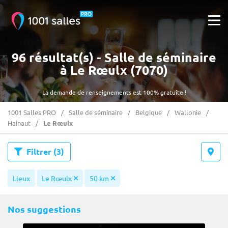
96 résultat(s) - Salle de séminaire
à Le Rœulx (7070)
La demande de renseignements est 100% gratuite !
1001 Salles PRO
Salle de séminaire
Belgique
Wallonie
Hainaut
Le Rœulx
Filtrer
(3)
Lieux
Le Rœulx
50 km
Nos suggestions