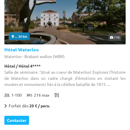
... 30 km
(14)
Hôtel Waterloo
Waterloo - Brabant wallon (WBR)
Hôtel / Hôtel 4****
Salle de séminaire : Situé au coeur de Waterloo! Explorez l'histoire
de Waterloo dans un cadre chargé d'émotions en visitant les
musées et monuments liés à la célèbre bataille de 1815. ...
1-100
216 max
Forfait dès
20 € / pers.
Contacter