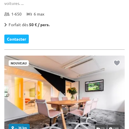
voitures. ...
1-650
6 max
Forfait dès
50 € / pers.
Contacter
NOUVEAU
... 36 km
(2)
(19)