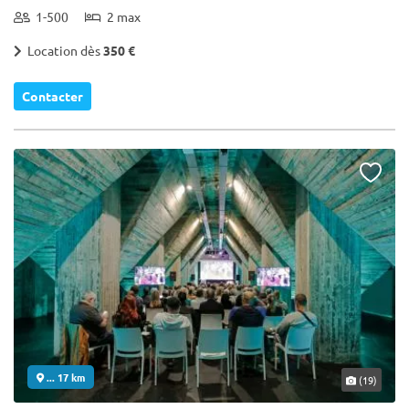
1-500
2 max
Location dès
350 €
Contacter
... 17 km
(19)