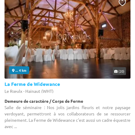
... 4 km
(20)
La Ferme de Widewance
Le Rœulx - Hainaut (WHT)
Demeure de caractère / Corps de Ferme
Salle de séminaire : Nos jolis jardins fleuris et notre paysage
verdoyant, permettront à vos collaborateurs de se ressourcer
pleinement. La Ferme de Widewance c'est aussi un cadre équestre
avec ...