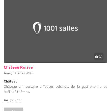
(0)
Chateau Rorive
Amay - Liège (WLG)
Château
Château anniversaire : Toutes cuisines, de la gastronomie au
buffet à thèmes.
25-600