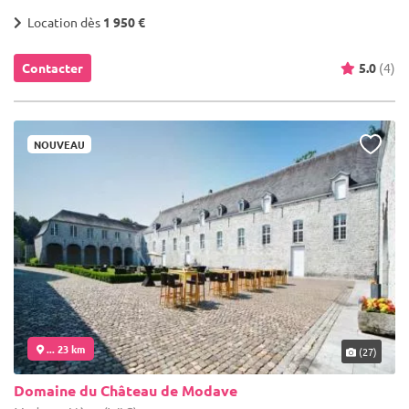
Location dès
1 950 €
Contacter
5.0
(4)
NOUVEAU
... 23 km
(27)
Domaine du Château de Modave