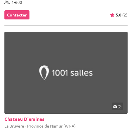
1-600
Contacter
5.0
(2)
(0)
Chateau D'emines
La Bruyère - Province de Namur (WNA)