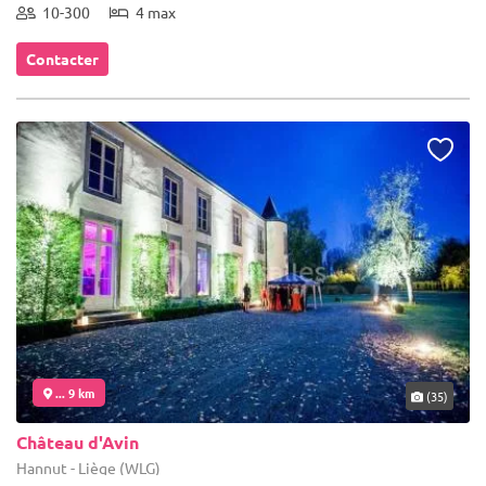
10-300
4 max
Contacter
... 9 km
(35)
Château d'Avin
Hannut - Liège (WLG)