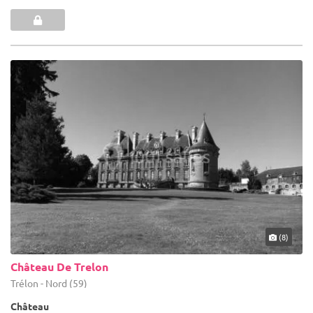
(8)
Château De Trelon
Trélon - Nord (59)
Château