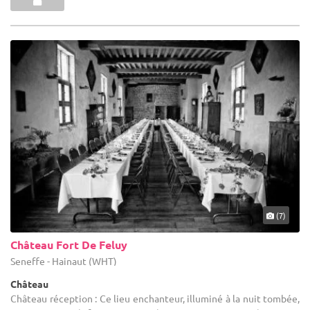
(7)
Château Fort De Feluy
Seneffe - Hainaut (WHT)
Château
Château réception : Ce lieu enchanteur, illuminé à la nuit tombée,