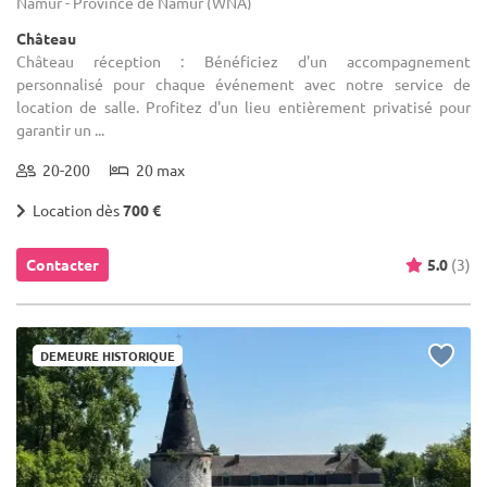
Namur - Province de Namur (WNA)
Château
Château réception : Bénéficiez d'un accompagnement
personnalisé pour chaque événement avec notre service de
location de salle. Profitez d'un lieu entièrement privatisé pour
garantir un ...
20-200
20 max
Location dès
700 €
Contacter
5.0
(3)
DEMEURE HISTORIQUE