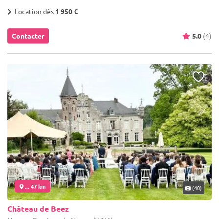
Location dès
1 950 €
Contacter
5.0
(4)
... 47 km
(40)
Château de Beez