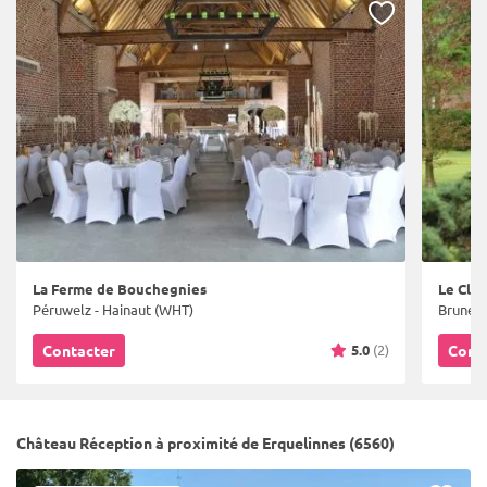
La Ferme de Bouchegnies
Le Clos
Péruwelz - Hainaut (WHT)
Bruneha
5.0
(2)
Contacter
Cont
Château Réception à proximité de Erquelinnes (6560)