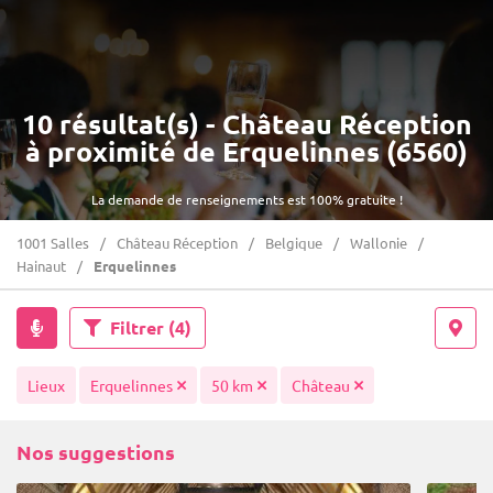
10 résultat(s) - Château Réception
à proximité de Erquelinnes (6560)
La demande de renseignements est 100% gratuite !
1001 Salles
Château Réception
Belgique
Wallonie
Hainaut
Erquelinnes
Filtrer
(4)
Lieux
Erquelinnes
50 km
Château
Nos suggestions