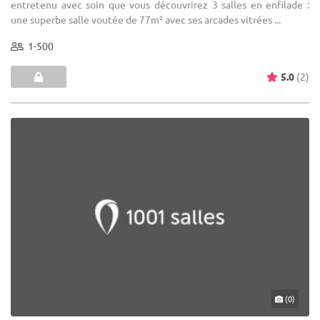
entretenu avec soin que vous découvrirez 3 salles en enfilade :
une superbe salle voutée de 77m² avec ses arcades vitrées ...
1-500
5.0
(2)
(0)