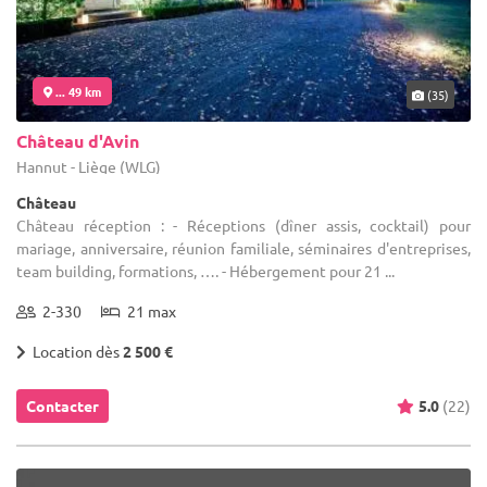
... 49 km
(35)
Château d'Avin
Hannut - Liège (WLG)
Château
Château réception : - Réceptions (dîner assis, cocktail) pour
mariage, anniversaire, réunion familiale, séminaires d'entreprises,
team building, formations, …. - Hébergement pour 21 ...
2-330
21 max
Location dès
2 500 €
Contacter
5.0
(22)