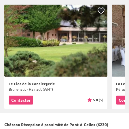
Le Clos de la Conciergerie
La Fer
Brunehaut - Hainaut (WHT)
Péruwel
5.0
(5)
Contacter
Cont
Château Réception à proximité de Pont-à-Celles (6230)