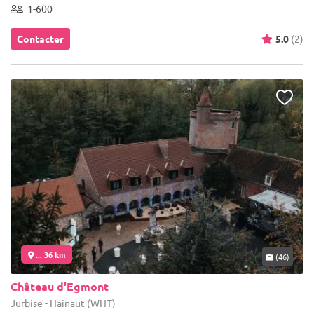
1-600
Contacter
5.0
(2)
... 36 km
(46)
Château d'Egmont
Jurbise - Hainaut (WHT)