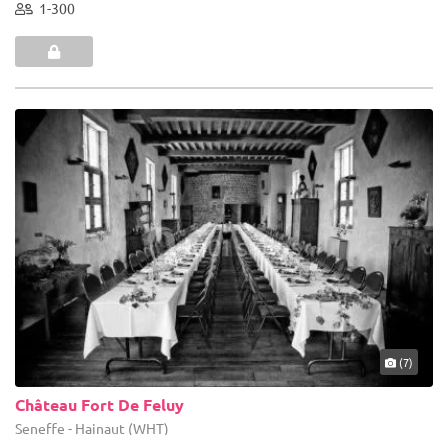
1-300
(7)
Château Fort De Feluy
Seneffe - Hainaut (WHT)