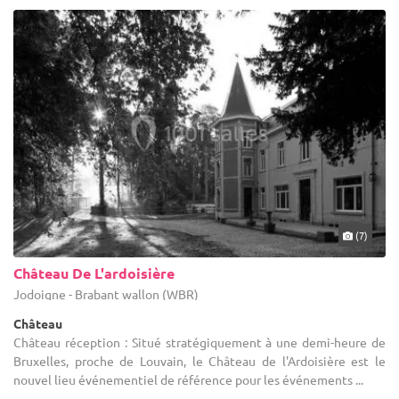
(7)
Château De L'ardoisière
Jodoigne - Brabant wallon (WBR)
Château
Château réception : Situé stratégiquement à une demi-heure de
Bruxelles, proche de Louvain, le Château de l'Ardoisière est le
nouvel lieu événementiel de référence pour les événements ...