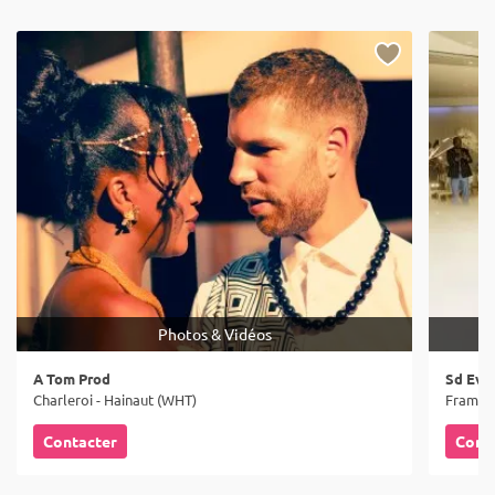
Photos & Vidéos
A Tom Prod
Sd Eve
Charleroi - Hainaut (WHT)
Frameri
Contacter
Cont