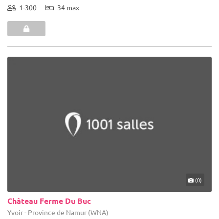
1-300
34 max
(0)
Château Ferme Du Buc
Yvoir - Province de Namur (WNA)