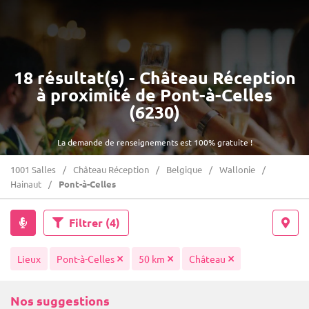
18 résultat(s) - Château Réception
à proximité de Pont-à-Celles
(6230)
La demande de renseignements est 100% gratuite !
1001 Salles
Château Réception
Belgique
Wallonie
Hainaut
Pont-à-Celles
Filtrer
(4)
Lieux
Pont-à-Celles
50 km
Château
Nos suggestions