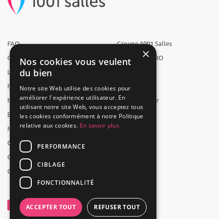
FAQ
Groupe 1001 Salles
×
Qui sommes-nous ?
1001 Salles PRO
Nos cookies vous veulent
du bien
L'équipe
1001 Traiteurs
Nous recrutons
1001 Artistes
Notre site Web utilise des cookies pour
améliorer l'expérience utilisateur. En
Nos partenaires
Reserverunbar
utilisant notre site Web, vous acceptez tous
Espace presse
MP2
les cookies conformément à notre Politique
relative aux cookies.
En savoir plus
Mentions légales
CGV
PERFORMANCE
CGU
CIBLAGE
Contact
FONCTIONNALITÉ
ACCEPTER TOUT
REFUSER TOUT