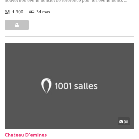
1-300
34 max
(0)
Chateau D'emines