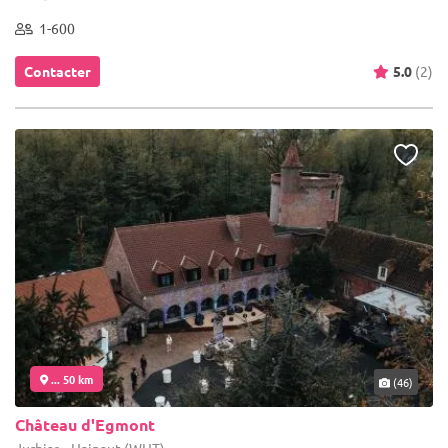
1-600
Contacter
5.0
(2)
... 50 km
(46)
Château d'Egmont
Jurbise - Hainaut (WHT)