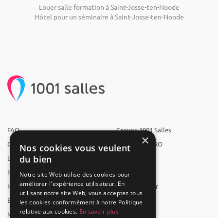
Louer salle formation à Saint-Josse-ten-Noode
Hôtel pour un séminaire à Saint-Josse-ten-Noode
FAQ
Groupe 1001 Salles
×
Qui sommes-nous ?
1001 Salles PRO
Nos cookies vous veulent
du bien
L'équipe
1001 Traiteurs
Nous recrutons
1001 Artistes
Notre site Web utilise des cookies pour
améliorer l'expérience utilisateur. En
Nos partenaires
Reserverunbar
utilisant notre site Web, vous acceptez tous
Espace presse
MP2
les cookies conformément à notre Politique
relative aux cookies.
En savoir plus
Mentions légales