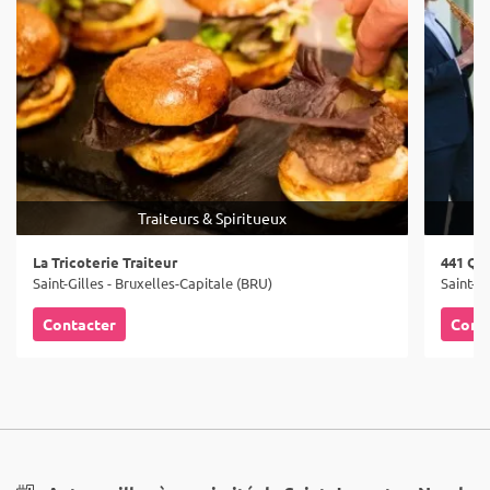
Traiteurs & Spiritueux
La Tricoterie Traiteur
441 Qu
Saint-Gilles - Bruxelles-Capitale (BRU)
Saint-Gi
Contacter
Cont