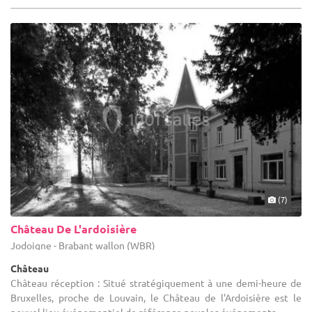
(7)
Château De L'ardoisière
Jodoigne - Brabant wallon (WBR)
Château
Château réception : Situé stratégiquement à une demi-heure de
Bruxelles, proche de Louvain, le Château de l'Ardoisière est le
nouvel lieu événementiel de référence pour les événements ...