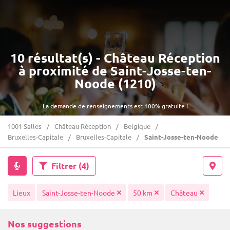
10 résultat(s) - Château Réception
à proximité de Saint-Josse-ten-
Noode (1210)
La demande de renseignements est 100% gratuite !
1001 Salles
Château Réception
Belgique
Bruxelles-Capitale
Bruxelles-Capitale
Saint-Josse-ten-Noode
Filtrer
(4)
Lieux
Saint-Josse-ten-Noode
50 km
Château
Nos suggestions