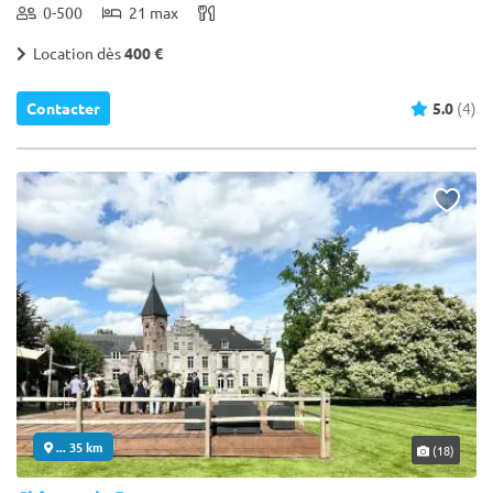
0-500
21 max
Location dès
400 €
Contacter
5.0
(4)
... 35 km
(18)