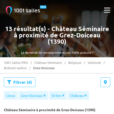
13 résultat(s) - Château Séminaire
à proximité de Grez-Doiceau
(1390)
La demande de renseignements est 100% gratuite !
1001 Salles PRO
Château Séminaire
Belgique
Wallonie
Brabant wallon
Grez-Doiceau
Filtrer
(4)
Lieux
Grez-Doiceau
50 km
Château
Château Séminaire à proximité de Grez-Doiceau (1390)