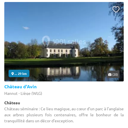
... 29 km
(20)
Château d'Avin
Hannut - Liège (WLG)
Château
Château séminaire : Ce lieu magique, au cœur d'un parc à l'anglaise
aux arbres plusieurs fois centenaires, offre le bonheur de la
tranquillité dans un décor d'exception.