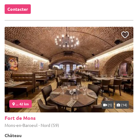
Contacter
... 42 km
(1)
(14)
Fort de Mons
Mons-en-Baroeul - Nord (59)
Château