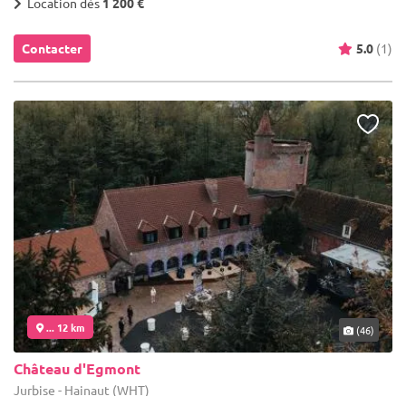
Location dès
1 200 €
Contacter
5.0
(1)
... 12 km
(46)
Château d'Egmont
Jurbise - Hainaut (WHT)