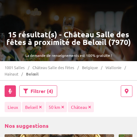
15 résultat(s) - Château Salle des
fêtes à proximité de Belœil (7970)
La demande de renseignements est 100% gratuite !
1001 Salles
Château Salle des fêtes
Belgique
Wallonie
Hainaut
Belœil
Filtrer
(4)
Lieux
Belœil
50 km
Château
Nos suggestions