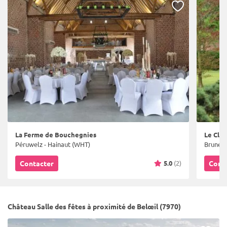
La Ferme de Bouchegnies
Le Clos
Péruwelz - Hainaut (WHT)
Bruneha
5.0
(2)
Contacter
Cont
Château Salle des fêtes à proximité de Belœil (7970)