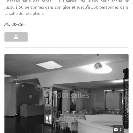
Château salle des fêtes : Le Château de Rieux peut accueillir
jusqu'à 50 personnes dans son gîte et jusqu'à 250 personnes dans
sa salle de réception.
30-250
(6)