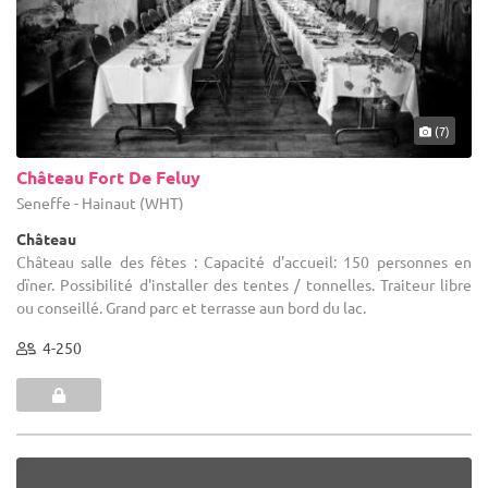
(7)
Château Fort De Feluy
Seneffe - Hainaut (WHT)
Château
Château salle des fêtes : Capacité d'accueil: 150 personnes en
dïner. Possibilité d'installer des tentes / tonnelles. Traiteur libre
ou conseillé. Grand parc et terrasse aun bord du lac.
4-250