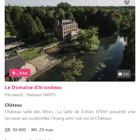
... 8 km
(52)
Le Domaine d'Arondeau
Péruwelz - Hainaut (WHT)
Château
Château salle des fêtes : La Salle de Trélon 370m² posséde une
terrasse qui surplombe l'étang avec vue sur le Château
30-400
20 max