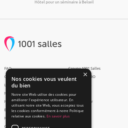
Hôtel pour un séminaire à Belœil
FAQ
Groupe 1001 Salles
×
Qui sommes-nous ?
1001 Salles PRO
Nos cookies vous veulent
du bien
L'équipe
1001 Traiteurs
Nous recrutons
1001 Artistes
Notre site Web utilise des cookies pour
améliorer l'expérience utilisateur. En
Nos partenaires
Reserverunbar
utilisant notre site Web, vous acceptez tous
Espace presse
MP2
les cookies conformément à notre Politique
relative aux cookies.
En savoir plus
Mentions légales
CGV