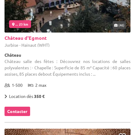
... 23 km
(46)
Château d'Egmont
Jurbise - Hainaut (WHT)
Château
Château salle des fêtes : Découvrez nos locations de salles
polyvalentes : - Chapelle : Superficie de 85 m² Capacité : 60 places
assises, 85 places debout Équipements inclus : ...
1-500
2 max
Location dès
350 €
Contacter