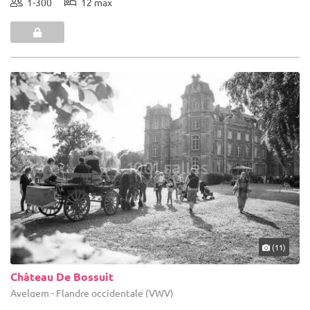
1-300
12 max
(11)
Château De Bossuit
Avelgem - Flandre occidentale (VWV)