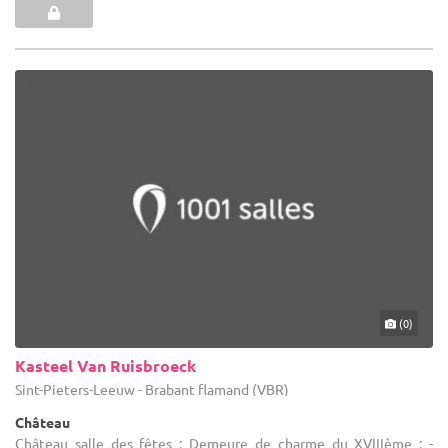
(0)
Kasteel Van Ruisbroeck
Sint-Pieters-Leeuw - Brabant flamand (VBR)
Château
Château salle des fêtes : Demeure de charme du XVIIIème : -