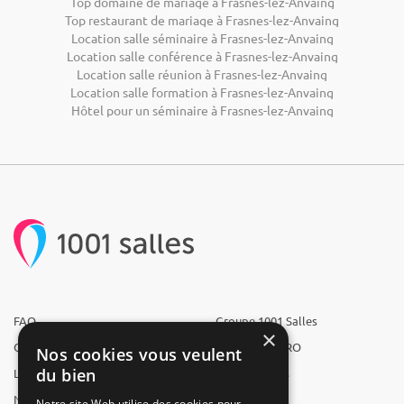
Top domaine de mariage à Frasnes-lez-Anvaing
Top restaurant de mariage à Frasnes-lez-Anvaing
Location salle séminaire à Frasnes-lez-Anvaing
Location salle conférence à Frasnes-lez-Anvaing
Location salle réunion à Frasnes-lez-Anvaing
Location salle formation à Frasnes-lez-Anvaing
Hôtel pour un séminaire à Frasnes-lez-Anvaing
FAQ
Groupe 1001 Salles
×
Qui sommes-nous ?
1001 Salles PRO
Nos cookies vous veulent
du bien
L'équipe
1001 Traiteurs
Nous recrutons
1001 Artistes
Notre site Web utilise des cookies pour