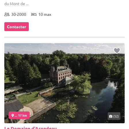
du Mont de ...
30-2000
10 max
Contacter
... 17 km
(52)
Le Domaine d'Arondeau