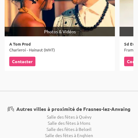
Photos & Vidéos
A Tom Prod
Sd Eve
Charleroi - Hainaut (WHT)
Frameri
Contacter
Cont
Autres villes à proximité de Frasnes-lez-Anvaing
Salle des fêtes à Quévy
Salle des fêtes à Mons
Salle des fêtes à Belœil
Salle des fêtes à Enghien