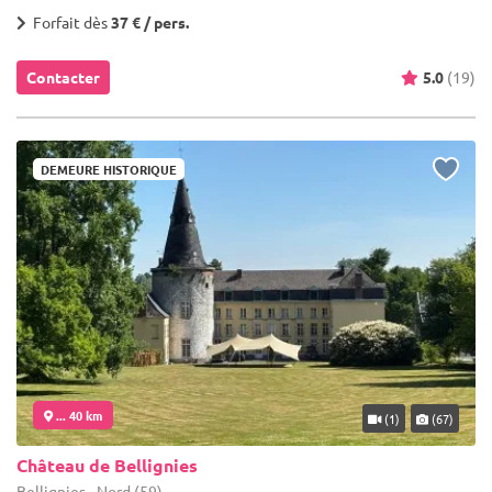
Forfait dès
37 € / pers.
Contacter
5.0
(19)
DEMEURE HISTORIQUE
... 40 km
(1)
(67)
Château de Bellignies
Bellignies - Nord (59)