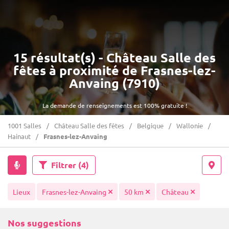
15 résultat(s) - Château Salle des
fêtes à proximité de Frasnes-lez-
Anvaing (7910)
La demande de renseignements est 100% gratuite !
1001 Salles
Château Salle des fêtes
Belgique
Wallonie
Hainaut
Frasnes-lez-Anvaing
Filtrer
(4)
Lieux
Frasnes-lez-Anvaing
50 km
Château
Nos suggestions