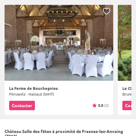
La Ferme de Bouchegnies
Le Clos
Péruwelz - Hainaut (WHT)
Bruneha
5.0
(2)
Contacter
Cont
Château Salle des fêtes à proximité de Frasnes-lez-Anvaing