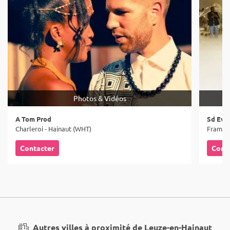
Photos & Vidéos
A Tom Prod
Sd Eve
Charleroi - Hainaut (WHT)
Frameri
Contacter
Cont
Autres villes à proximité de Leuze-en-Hainaut