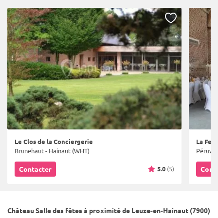
Le Clos de la Conciergerie
La Fer
Brunehaut - Hainaut (WHT)
Péruwel
5.0
(5)
Contacter
Cont
Château Salle des fêtes à proximité de Leuze-en-Hainaut (7900)