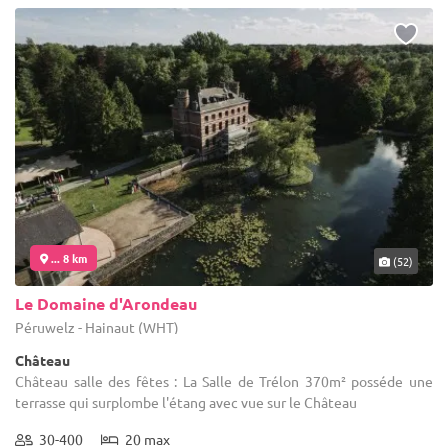
... 8 km
(52)
Le Domaine d'Arondeau
Péruwelz - Hainaut (WHT)
Château
Château salle des fêtes : La Salle de Trélon 370m² posséde une
terrasse qui surplombe l'étang avec vue sur le Château
30-400
20 max