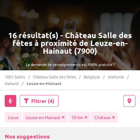
16 résultat(s) - Château Salle des
fêtes à proximité de Leuze-en-
Hainaut (7900)
La demande de renseignements est 100% gratuite !
1001 Salles
Château Salle des fêtes
Belgique
Wallonie
Hainaut
Leuze-en-Hainaut
Filtrer
(4)
Lieux
Leuze-en-Hainaut
50 km
Château
Nos suggestions