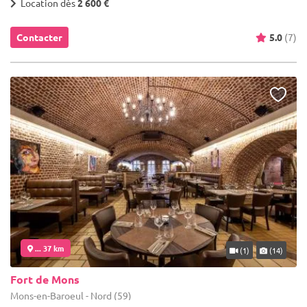
Location dès
2 600 €
Contacter
5.0
(7)
... 37 km
(1)
(14)
Fort de Mons
Mons-en-Baroeul - Nord (59)