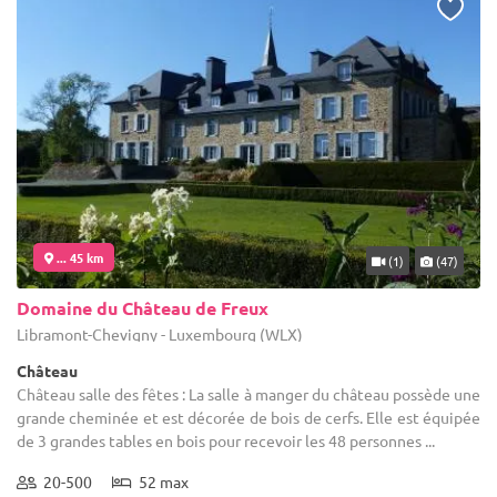
... 45 km
(1)
(47)
Domaine du Château de Freux
Libramont-Chevigny - Luxembourg (WLX)
Château
Château salle des fêtes : La salle à manger du château possède une
grande cheminée et est décorée de bois de cerfs. Elle est équipée
de 3 grandes tables en bois pour recevoir les 48 personnes ...
20-500
52 max