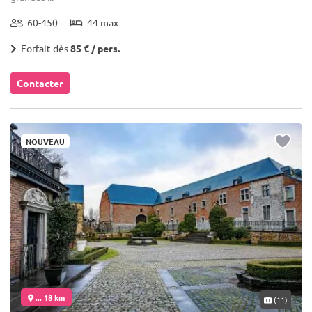
60-450
44 max
Forfait dès
85 € / pers.
Contacter
NOUVEAU
... 18 km
(11)