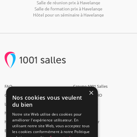
Salle de réunion prix à Havelange
Salle de formation prix à Havelange
Hôtel pour un séminaire à Havelange
FAQ
Groupe 1001 Salles
×
Qui sommes-nous ?
1001 Salles PRO
Nos cookies vous veulent
du bien
L'équipe
1001 Traiteurs
Nous recrutons
1001 Artistes
Notre site Web utilise des cookies pour
améliorer l'expérience utilisateur. En
Nos partenaires
Reserverunbar
utilisant notre site Web, vous acceptez tous
Espace presse
MP2
les cookies conformément à notre Politique