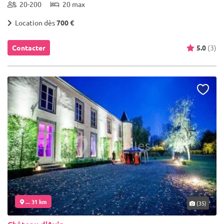
20-200
20 max
Location dès
700 €
Contacter
5.0
(3)
... 31 km
(35)