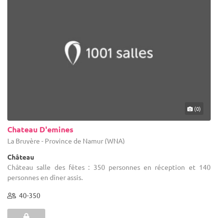
(0)
Chateau D'emines
La Bruyère - Province de Namur (WNA)
Château
Château salle des fêtes : 350 personnes en réception et 140
personnes en dîner assis.
40-350