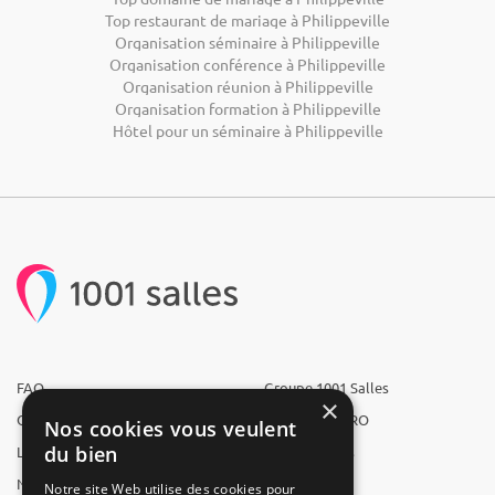
Top restaurant de mariage à Philippeville
Organisation séminaire à Philippeville
Organisation conférence à Philippeville
Organisation réunion à Philippeville
Organisation formation à Philippeville
Hôtel pour un séminaire à Philippeville
FAQ
Groupe 1001 Salles
×
Qui sommes-nous ?
1001 Salles PRO
Nos cookies vous veulent
du bien
L'équipe
1001 Traiteurs
Nous recrutons
1001 Artistes
Notre site Web utilise des cookies pour