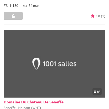
1-180
24 max
5.0
(1)
(0)
Domaine Du Chateau De Seneffe
Seneffe - Hainaut (WHT)