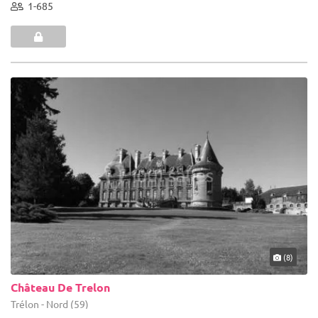
1-685
(8)
Château De Trelon
Trélon - Nord (59)