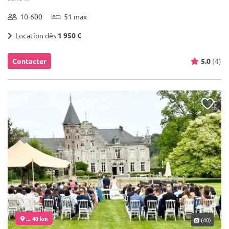
10-600
51 max
Location dès
1 950 €
Contacter
5.0
(4)
... 40 km
(40)