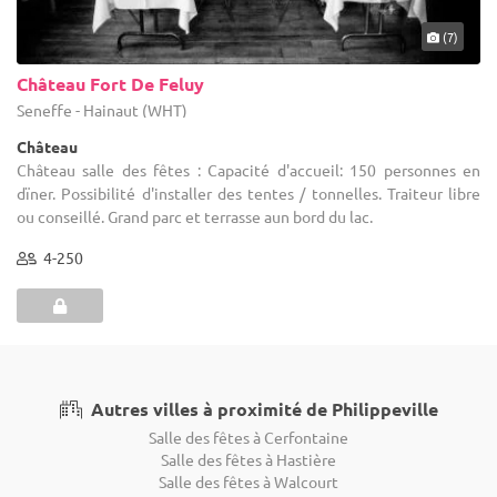
(7)
Château Fort De Feluy
Seneffe - Hainaut (WHT)
Château
Château salle des fêtes : Capacité d'accueil: 150 personnes en
dïner. Possibilité d'installer des tentes / tonnelles. Traiteur libre
ou conseillé. Grand parc et terrasse aun bord du lac.
4-250
Autres villes à proximité de Philippeville
Salle des fêtes à Cerfontaine
Salle des fêtes à Hastière
Salle des fêtes à Walcourt