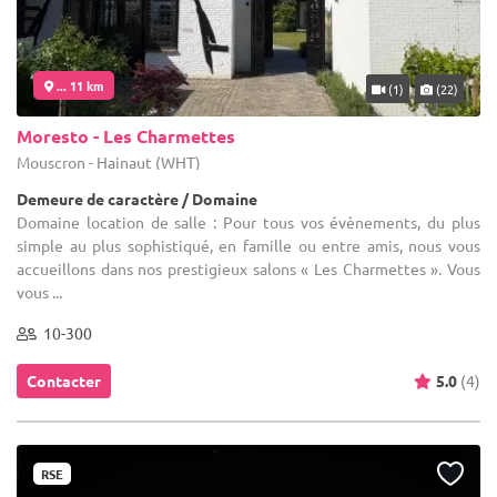
... 11 km
(1)
(22)
Moresto - Les Charmettes
Mouscron - Hainaut (WHT)
Demeure de caractère / Domaine
Domaine location de salle : Pour tous vos évènements, du plus
simple au plus sophistiqué, en famille ou entre amis, nous vous
accueillons dans nos prestigieux salons « Les Charmettes ». Vous
vous ...
10-300
Contacter
5.0
(4)
RSE