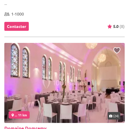
...
1-1000
Contacter
5.0
(8)
... 11 km
(24)
Domaine Domremy