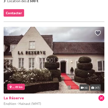
Location dès
2 500 €
Contacter
... 49 km
(6)
(47)
La Réserve
Enghien - Hainaut (WHT)