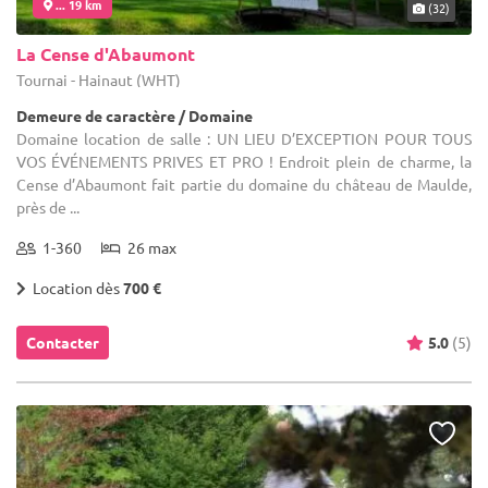
... 19 km
(32)
La Cense d'Abaumont
Tournai - Hainaut (WHT)
Demeure de caractère / Domaine
Domaine location de salle : UN LIEU D’EXCEPTION POUR TOUS
VOS ÉVÉNEMENTS PRIVES ET PRO ! Endroit plein de charme, la
Cense d’Abaumont fait partie du domaine du château de Maulde,
près de ...
1-360
26 max
Location dès
700 €
Contacter
5.0
(5)