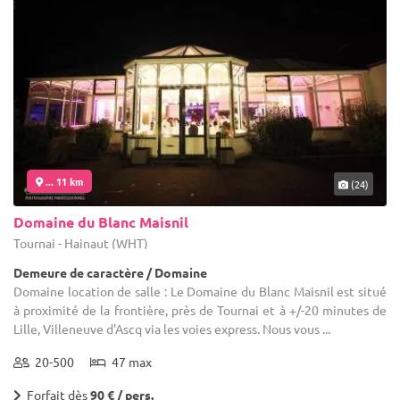
... 11 km
(24)
Domaine du Blanc Maisnil
Tournai - Hainaut (WHT)
Demeure de caractère / Domaine
Domaine location de salle : Le Domaine du Blanc Maisnil est situé
à proximité de la frontière, près de Tournai et à +/-20 minutes de
Lille, Villeneuve d'Ascq via les voies express. Nous vous ...
20-500
47 max
Forfait dès
90 € / pers.