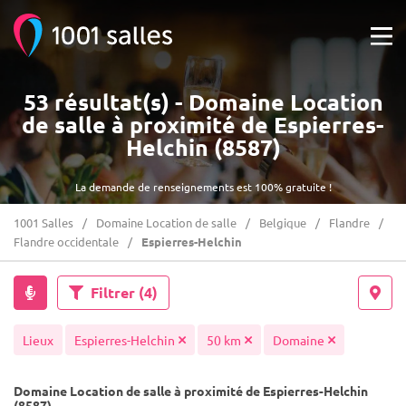
53 résultat(s) - Domaine Location
de salle à proximité de Espierres-
Helchin (8587)
La demande de renseignements est 100% gratuite !
1001 Salles
Domaine Location de salle
Belgique
Flandre
Flandre occidentale
Espierres-Helchin
Filtrer
(4)
Lieux
Espierres-Helchin
50 km
Domaine
Domaine Location de salle à proximité de Espierres-Helchin
(8587)