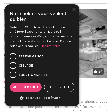
×
Nos cookies vous veulent
du bien
Notre site Web utilise des cookies pour
améliorer l'expérience utilisateur. En
utilisant notre site Web, vous acceptez tous
les cookies conformément à notre Politique
relative aux cookies.
En savoir plus
PERFORMANCE
CIBLAGE
(24)
FONCTIONNALITÉ
Domaine Maelstede
ACCEPTER TOUT
REFUSER TOUT
Kuurne - Flandre occidentale (VWV)
Demeure de caractère / Domaine
AFFICHER LES DÉTAILS
Domaine location de salle : Chez Huis Van Wonterghem, chaque
occasion est bonne pour faire la fête. Des fêtes à l'occasion d'une