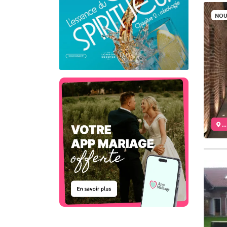
NOU
..