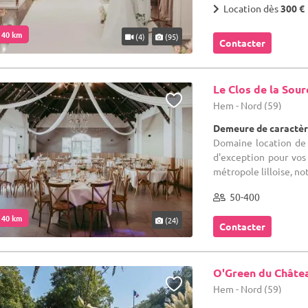
Location dès
300 €
. 40 km
(4)
(95)
Contacter
Le Clos de la Sour
Hem - Nord (59)
Demeure de caractèr
Domaine location de s
d'exception pour vos 
métropole lilloise, not
50-400
. 40 km
(24)
Contacter
O'Green du Châte
Hem - Nord (59)