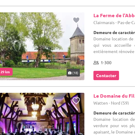
La Ferme de l'Ab
Clairmarais - Pas-de-C
Demeure de caractèr
Domaine location de s
qui vous accueille
entièrement rénovée s
1-300
. 29 km
(18)
Contacter
Le Domaine du Fil
Watten - Nord (59)
Demeure de caractèr
Domaine location de
verdure pour vos pl
apaisant, le Domaine du