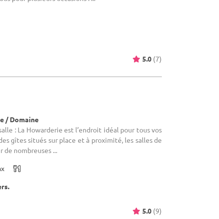
5.0
(7)
e / Domaine
lle : La Howarderie est l’endroit idéal pour tous vos
s gîtes situés sur place et à proximité, les salles de
r de nombreuses ...
ax
ers.
5.0
(9)