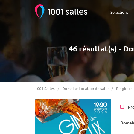
Sélections
46 résultat(s) - D
1001 Salles
Domaine Location de salle
Belgique
Pr
Domain