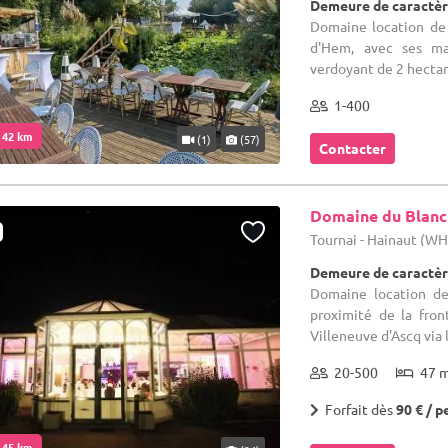
Demeure de caractèr
Domaine location de
d'Hem, avec ses ma
verdoyant de 2 hectare
1-400
. 42 km
(1)
(57)
Contacter
Domaine du Blanc
Tournai - Hainaut (W
Demeure de caractèr
Domaine location de
proximité de la fron
Villeneuve d'Ascq via l
20-500
47 
Forfait dès
90 € / p
. 45 km