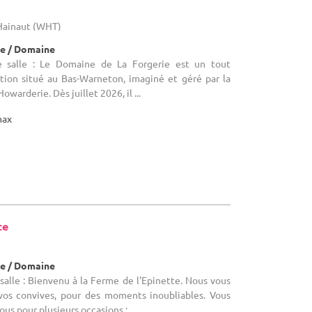
Hainaut (WHT)
e / Domaine
 salle : Le Domaine de La Forgerie est un tout
tion situé au Bas-Warneton, imaginé et géré par la
arderie. Dès juillet 2026, il ...
max
te
e / Domaine
alle : Bienvenu à la Ferme de l'Epinette. Nous vous
 vos convives, pour des moments inoubliables. Vous
us pour plusieurs occasions : ...