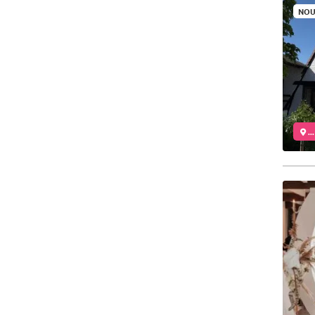
NOU
..