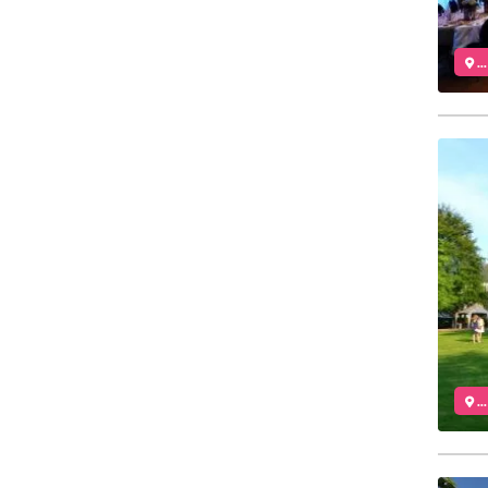
..
..