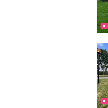
..
..