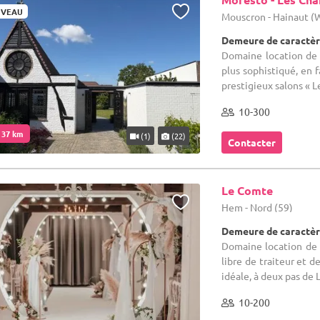
VEAU
Mouscron - Hainaut 
Demeure de caractèr
Domaine location de 
plus sophistiqué, en 
prestigieux salons « L
10-300
. 37 km
(1)
(22)
Contacter
Le Comte
Hem - Nord (59)
Demeure de caractèr
Domaine location de 
libre de traiteur et d
idéale, à deux pas de L
10-200