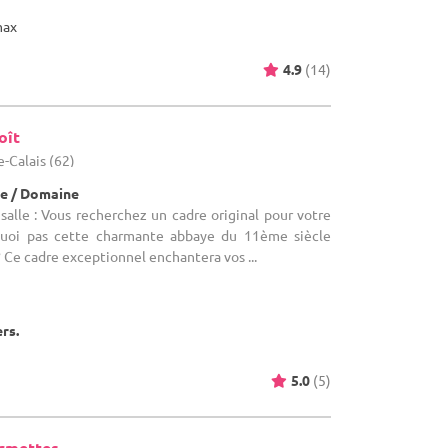
max
4.9
(14)
oît
e-Calais (62)
e / Domaine
alle : Vous recherchez un cadre original pour votre
quoi pas cette charmante abbaye du 11ème siècle
 Ce cadre exceptionnel enchantera vos ...
ers.
5.0
(5)
armettes