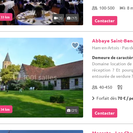
100-500
8 
. 33 km
(1)
(17)
Contacter
Abbaye Saint-Ben
Ham-en-Artois - Pas-d
Demeure de caractèr
Domaine location de s
réception ? Et pour
entourée de verdure ?
40-450
Forfait dès
70 € / p
. 34 km
(21)
Contacter
Moresto - Les Ch