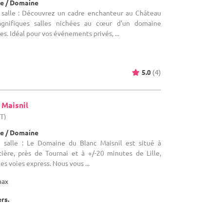
e / Domaine
 salle : Découvrez un cadre enchanteur au Château
gnifiques salles nichées au cœur d'un domaine
s. Idéal pour vos événements privés, ...
5.0
(4)
 Maisnil
HT)
e / Domaine
 salle : Le Domaine du Blanc Maisnil est situé à
tière, près de Tournai et à +/-20 minutes de Lille,
es voies express. Nous vous ...
max
ers.