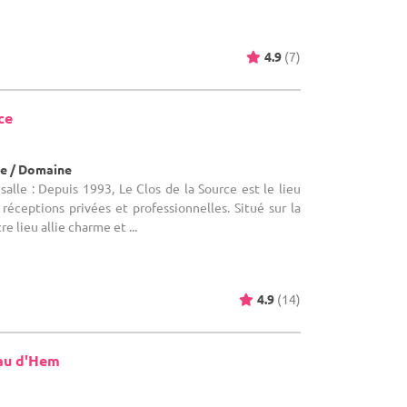
4.9
(7)
ce
e / Domaine
alle : Depuis 1993, Le Clos de la Source est le lieu
réceptions privées et professionnelles. Situé sur la
re lieu allie charme et ...
4.9
(14)
au d'Hem