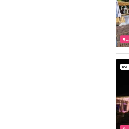
..
RSE
..