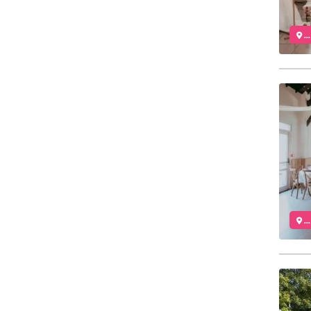
..
..