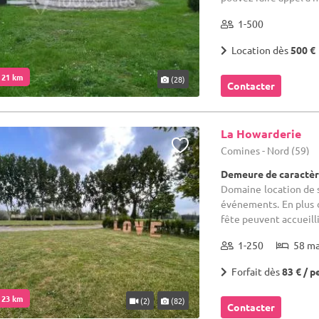
1-500
Location dès
500 €
. 21 km
(28)
Contacter
La Howarderie
Comines - Nord (59)
Demeure de caractèr
Domaine location de sa
événements. En plus de
fête peuvent accueilli
1-250
58 m
Forfait dès
83 € / p
. 23 km
(2)
(82)
Contacter