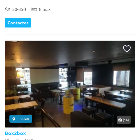
50-350
8 max
Contacter
... 35 km
(16)
Box2box