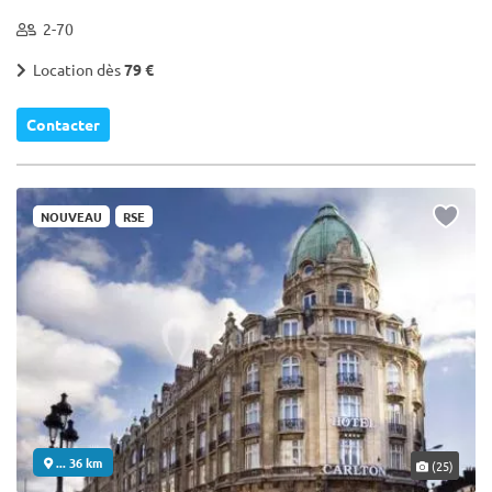
2-70
Location dès
79 €
Contacter
NOUVEAU
RSE
... 36 km
(25)