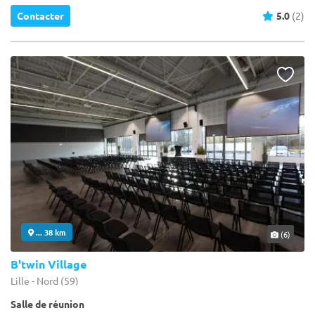
Contacter
5.0
(2)
... 38 km
(6)
B'twin Village
Lille - Nord (59)
Salle de réunion