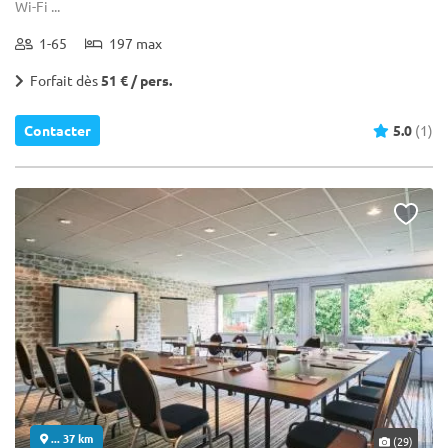
Wi-Fi ...
1-65
197 max
Forfait dès
51 € / pers.
Contacter
5.0
(1)
... 37 km
(29)