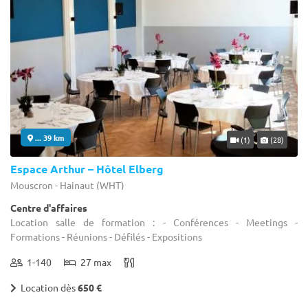
... 39 km
(1)
(28)
Espace Arthur – Hôtel Elberg
Mouscron - Hainaut (WHT)
Centre d'affaires
Location salle de formation : - Conférences - Meetings -
Formations - Réunions - Défilés - Expositions
1-140
27 max
Location dès
650 €