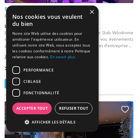
Stab Vélodrome
×
Nos cookies vous veulent
Roubaix - Nord (59)
du bien
Lieu Atypique / Stade
Location salle de formation : Situé à Roubaix, le Stab Vélodrome
Notre site Web utilise des cookies pour
offre un cadre spectaculaire et original pour vos événements
améliorer l'expérience utilisateur. En
utilisant notre site Web, vous acceptez tous
professionnels : séminaires, conférences ou soirées d’entreprise ...
les cookies conformément à notre Politique
1-1500
relative aux cookies.
En savoir plus
Location dès
300 €
PERFORMANCE
CIBLAGE
Contacter
FONCTIONNALITÉ
ACCEPTER TOUT
REFUSER TOUT
AFFICHER LES DÉTAILS