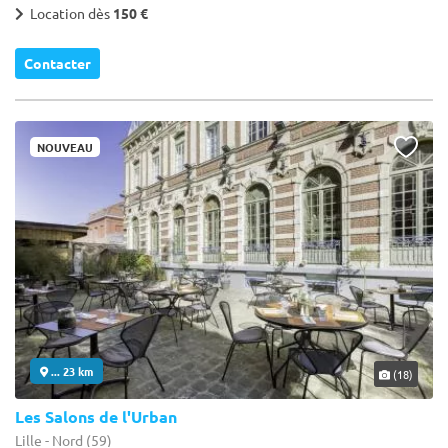
Location dès
150 €
Contacter
NOUVEAU
... 23 km
(18)
Les Salons de l'Urban
Lille - Nord (59)