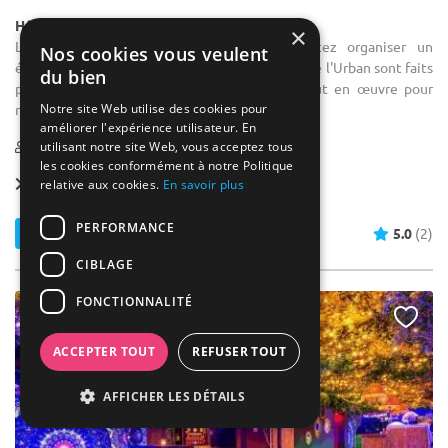
Hôtel / Hôtel 3***
×
Location salle de formation : Vous souhaitez organiser un
Nos cookies vous veulent
événement unique et inoubliable ? Les Salons de l'Urban sont faits
du bien
pour vous ! Notre équipe passionnée met tout en œuvre pour
Notre site Web utilise des cookies pour
réaliser vos ...
améliorer l'expérience utilisateur. En
2-120
80 max
utilisant notre site Web, vous acceptez tous
les cookies conformément à notre Politique
Forfait dès
42 € / pers.
relative aux cookies.
En savoir plus
PERFORMANCE
Contacter
5.0
(2)
CIBLAGE
FONCTIONNALITÉ
ACCEPTER TOUT
REFUSER TOUT
AFFICHER LES DÉTAILS