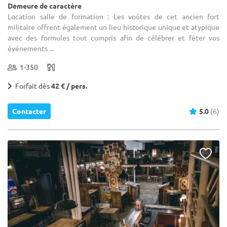
Demeure de caractère
Location salle de formation : Les voûtes de cet ancien fort
militaire offrent également un lieu historique unique et atypique
avec des formules tout compris afin de célébrer et fêter vos
événements ...
1-350
Forfait dès
42 € / pers.
Contacter
5.0
(6)