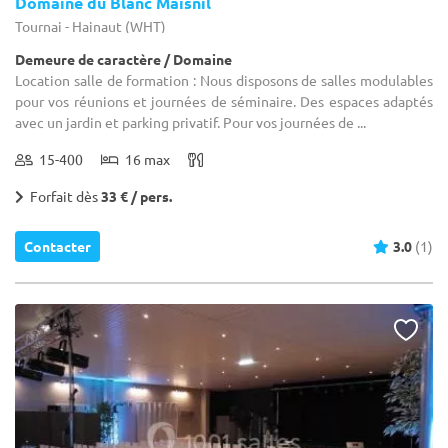
Domaine du Blanc Maisnil
Tournai - Hainaut (WHT)
Demeure de caractère / Domaine
Location salle de formation : Nous disposons de salles modulables
pour vos réunions et journées de séminaire. Des espaces adaptés
avec un jardin et parking privatif. Pour vos journées de ...
15-400
16 max
Forfait dès
33 € / pers.
Contacter
3.0
(1)