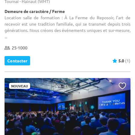
Tournai - Hainaut (WHT)
Demeure de caractère / Ferme
Location salle de formation : À La Ferme du Reposoir, l’art de
recevoir est une tradition familiale, qui se transmet depuis trois
générations. Nous créons des événements uniques et sur-mesure,
...
25-1000
Contacter
5.0
(1)
NOUVEAU