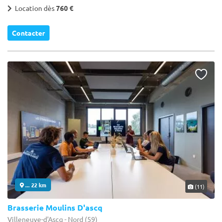
Location dès
760 €
Contacter
... 22 km
(11)
Brasserie Moulins D'ascq
Villeneuve-d'Ascq - Nord (59)