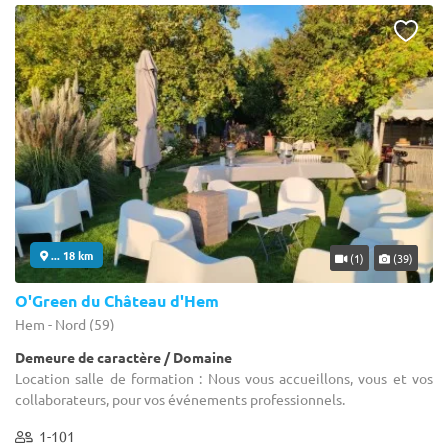
... 18 km
(1)
(39)
O'Green du Château d'Hem
Hem - Nord (59)
Demeure de caractère / Domaine
Location salle de formation : Nous vous accueillons, vous et vos
collaborateurs, pour vos événements professionnels.
1-101