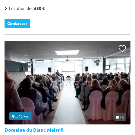
Location dès
650 €
Contacter
... 13 km
(9)
Domaine du Blanc Maisnil