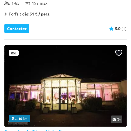
1-65
197 max
Forfait dès
51 € / pers.
Contacter
5.0
(1)
RSE
... 16 km
(9)