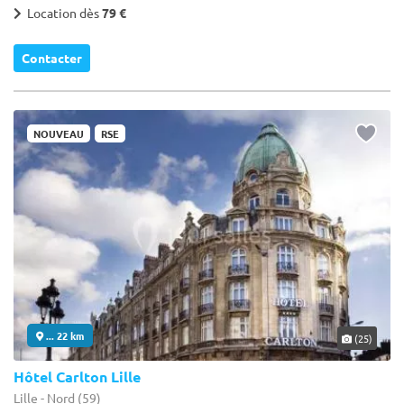
Location dès
79 €
Contacter
NOUVEAU
RSE
... 22 km
(25)
Hôtel Carlton Lille
Lille - Nord (59)