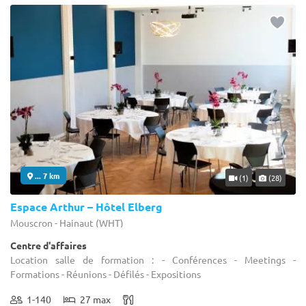
... 7 km
(1)
(28)
Espace Arthur – Hôtel Elberg
Mouscron - Hainaut (WHT)
Centre d'affaires
Location salle de formation : - Conférences - Meetings -
Formations - Réunions - Défilés - Expositions
1-140
27 max