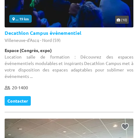
... 19 km
(10)
Decathlon Campus évènementiel
Villeneuve-d'Ascq - Nord (59)
Espace (Congrès, expo)
Location salle de formation : Découvrez des espaces
événementiels modulables et inspirants Decathlon Campus met à
votre disposition des espaces adaptables pour sublimer vos
événements ...
20-1400
Contacter