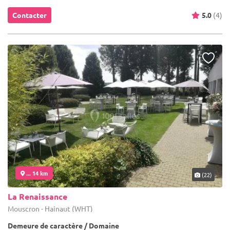
Contacter
5.0
(4)
... 14 km
(22)
La Renaissance
Mouscron - Hainaut (WHT)
Demeure de caractère / Domaine