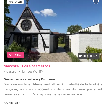
NOUVEAU
... 13 km
(1)
(22)
Moresto - Les Charmettes
Mouscron - Hainaut (WHT)
Demeure de caractère / Domaine
Domaine mariage : Idéalement situés à proximité de la frontière
française, nous vous accueillons dans un domaine possédant
terrasses et jardin. Parking privé. Les espaces ont été ...
10-300