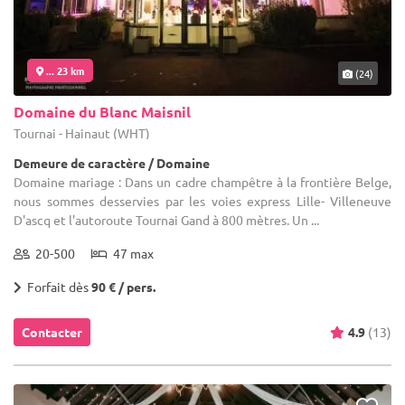
... 23 km
(24)
Domaine du Blanc Maisnil
Tournai - Hainaut (WHT)
Demeure de caractère / Domaine
Domaine mariage : Dans un cadre champêtre à la frontière Belge,
nous sommes desservies par les voies express Lille- Villeneuve
D'ascq et l'autoroute Tournai Gand à 800 mètres. Un ...
20-500
47 max
Forfait dès
90 € / pers.
Contacter
4.9
(13)