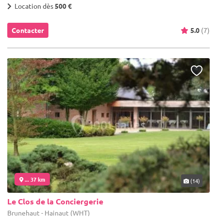
Location dès
500 €
Contacter
5.0
(7)
... 37 km
(14)
Le Clos de la Conciergerie
Brunehaut - Hainaut (WHT)