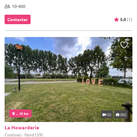
10-400
Contacter
5.0
(1)
... 30 km
(2)
(82)
La Howarderie
Comines - Nord (59)