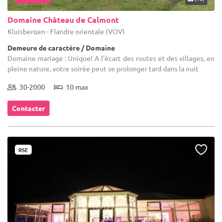
Domaine Château de Calmont
Kluisbergen - Flandre orientale (VOV)
Demeure de caractère / Domaine
Domaine mariage : Unique! A l'écart des routes et des villages, en
pleine nature, votre soirée peut se prolonger tard dans la nuit
30-2000
10 max
Contacter
RSE