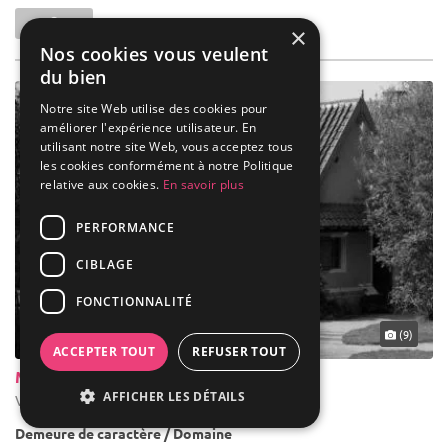
×
Nos cookies vous veulent
du bien
Notre site Web utilise des cookies pour
améliorer l'expérience utilisateur. En
utilisant notre site Web, vous acceptez tous
les cookies conformément à notre Politique
relative aux cookies.
En savoir plus
PERFORMANCE
CIBLAGE
FONCTIONNALITÉ
(9)
ACCEPTER TOUT
REFUSER TOUT
Musée De Plein Air
AFFICHER LES DÉTAILS
Villeneuve-d'Ascq - Nord (59)
Demeure de caractère / Domaine