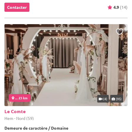
Contacter
4.9
(14)
... 23 km
(4)
(95)
Le Comte
Hem - Nord (59)
Demeure de caractère / Domaine